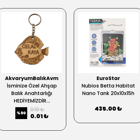
AkvaryumBalıkAvm
EuroStar
İsminize Özel Ahşap
Nubios Betta Habitat
Balık Anahtarlığı
Nano Tank 20x10x15h
HEDİYEMİZDİR...
435.00 ₺
0.10 ₺
%
90
0.01 ₺