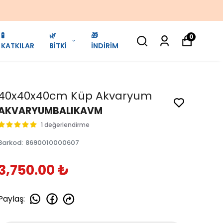
🧪
🌿
🎁
0
KATKILAR
BİTKİ
İNDİRİM
40x40x40cm Küp Akvaryum
AKVARYUMBALIKAVM
1 değerlendirme
Barkod
:
8690010000607
3,750.00 ₺
Paylaş
: