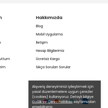
m
Hakkımızda
Blog
Mobil Uygulama
m
İletişim
Hesap Bilgilerimiz
nuttum
Ücretsiz Kargo
erim
Sıkça Sorulan Sorular
Alışveriş deneyiminizi iyileştirmek için
yasal düzenlemelere uygun çerezler
(cookies) kullanıyoruz. Detaylı bilgiye
Gizlilik ve Çerez Politikası
sayfamızdan
erişebilirsiniz.