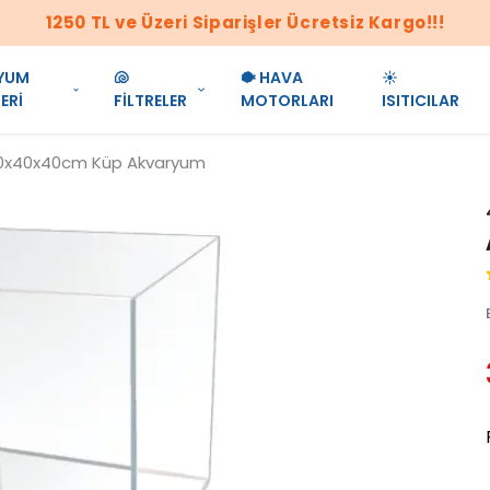
1250 TL ve Üzeri Siparişler Ücretsiz Kargo!!!
YUM
🐚
🐡 HAVA
☀️
ERİ
FİLTRELER
MOTORLARI
ISITICILAR
0x40x40cm Küp Akvaryum