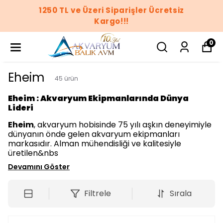
1250 TL ve Üzeri Siparişler Ücretsiz
Kargo!!!
0
Eheim
45
ürün
Eheim : Akvaryum Ekipmanlarında Dünya
Lideri
Eheim
, akvaryum hobisinde 75 yılı aşkın deneyimiyle
dünyanın önde gelen akvaryum ekipmanları
markasıdır. Alman mühendisliği ve kalitesiyle
üretilen&nbs
Devamını Göster
Filtrele
Sırala