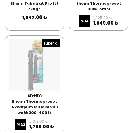
Eheim Substrat Pro 1Lt
Eheim Thermopreset
720gr.
100w Isıtıcı
1,547.00 ₺
1,925.00 ₺
%
14
1,649.00 ₺
Tükendi
Eheim
Eheim Thermopreset
Akvaryum Isıtıcısı 200
watt 300-400 lt
2,312.00 ₺
%
22
1,799.00 ₺