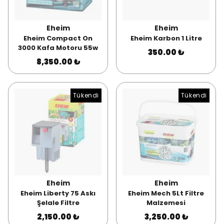
Eheim
Eheim
Eheim Compact On
Eheim Karbon 1 Litre
3000 Kafa Motoru 55w
350.00 ₺
8,350.00 ₺
Tükendi
Tükendi
Eheim
Eheim
Eheim Liberty 75 Askı
Eheim Mech 5Lt Filtre
Şelale Filtre
Malzemesi
2,150.00 ₺
3,250.00 ₺