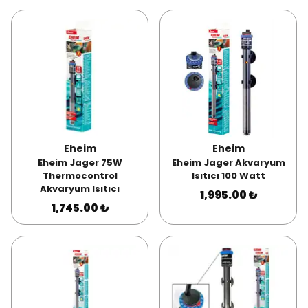
Eheim
Eheim
Eheim Jager 75W
Eheim Jager Akvaryum
Thermocontrol
Isıtıcı 100 Watt
Akvaryum Isıtıcı
1,995.00 ₺
1,745.00 ₺