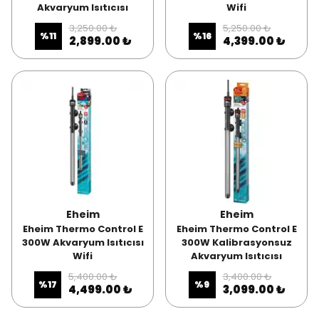
Akvaryum Isıtıcısı
Wifi
3,250.00 ₺
5,250.00 ₺
%
11
%
16
2,899.00 ₺
4,399.00 ₺
Eheim
Eheim
Eheim Thermo Control E
Eheim Thermo Control E
300W Akvaryum Isıtıcısı
300W Kalibrasyonsuz
Wifi
Akvaryum Isıtıcısı
5,400.00 ₺
3,400.00 ₺
%
17
%
9
4,499.00 ₺
3,099.00 ₺