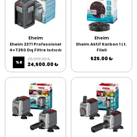
Eheim
Eheim
Eheim 2371 Professionel
Eheim Aktif Karbon 1 Lt.
4+T250 Dış Filtre Isıtıcılı
Fileli
525.00 ₺
26,200.00 ₺
%
6
24,500.00 ₺