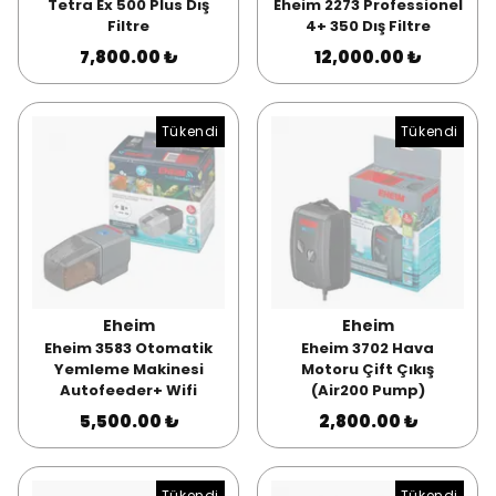
Tetra Ex 500 Plus Dış
Eheim 2273 Professionel
Filtre
4+ 350 Dış Filtre
7,800.00 ₺
12,000.00 ₺
Tükendi
Tükendi
Eheim
Eheim
Eheim 3583 Otomatik
Eheim 3702 Hava
Yemleme Makinesi
Motoru Çift Çıkış
Autofeeder+ Wifi
(Air200 Pump)
5,500.00 ₺
2,800.00 ₺
Tükendi
Tükendi