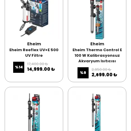
Eheim
Eheim
Eheim Reeflex UV+E 500
Eheim Thermo Control E
UV Filtre
100 W Kalibrasyonsuz
Akvaryum Isıtıcısı
17,400.00 ₺
%
14
14,999.00 ₺
2,950.00 ₺
%
9
2,699.00 ₺