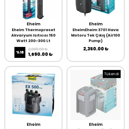
Eheim
Eheim
Eheim Thermopreset
EheimEheim 3701 Hava
Akvaryum Isıtıcısı 150
Motoru Tek Çıkış (Air100
Watt 200-300 Lt
Pump)
2,350.00 ₺
2,068.00 ₺
%
18
1,690.00 ₺
Tükendi
Eheim
Eheim