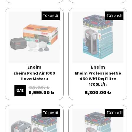
Tükendi
Tükendi
Eheim
Eheim
Eheim Pond Air 1000
Eheim Professionel 5e
Hava Motoru
450 Wifi Dış Filtre
1700Lt/h
10,300.00 ₺
%
13
8,999.00 ₺
5,300.00 ₺
Tükendi
Tükendi