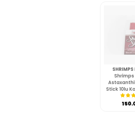
SHRIMPS 
Shrimps 
Astaxanthi
Stick 10lu K
150.