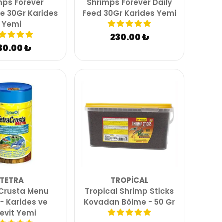
mps Forever
Shrimps Forever Daily
e 30Gr Karides
Feed 30Gr Karides Yemi
Yemi
230.00 ₺
30.00 ₺
TETRA
TROPICAL
 Crusta Menu
Tropical Shrimp Sticks
- Karides ve
Kovadan Bölme - 50 Gr
evit Yemi