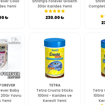
ever Color
Shrimps Forever Growth
Shri
des Yemi
30Gr Karides Yemi
Complet
00 ₺
230.00 ₺
2
FOREVER
TETRA
rever Baby
Tetra Crusta Sticks
Tetra
 20Gr Yavru
100ml - Karides ve
100ml 
s Yemi
Kerevit Yemi
Ker