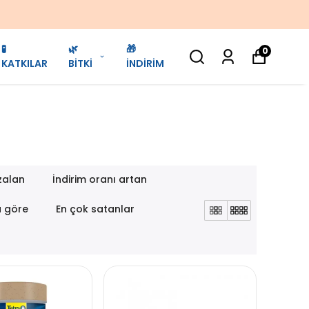
🧪
🌿
🎁
0
KATKILAR
BİTKİ
İNDİRİM
zalan
İndirim oranı artan
a göre
En çok satanlar