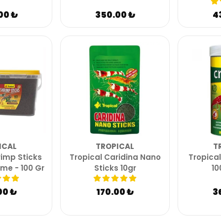
00 ₺
350.00 ₺
4
ICAL
TROPICAL
T
rimp Sticks
Tropical Caridina Nano
Tropical
me - 100 Gr
Sticks 10gr
10
00 ₺
170.00 ₺
3