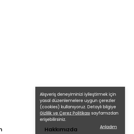
Alışveriş deneyiminizi iyileştirmek için
yasal düzenlemelere uygun çerezler
(cookies) kullanıyoruz. Detaylı bilgiye
Gizlilik ve Çerez Politikası
sayfamızdan
erişebilirsiniz.
Anladım
m
Hakkımızda