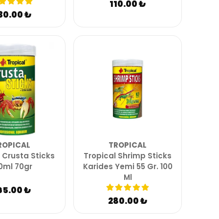
110.00 ₺
30.00 ₺
ROPICAL
TROPICAL
 Crusta Sticks
Tropical Shrimp Sticks
0ml 70gr
Karides Yemi 55 Gr. 100
Ml
65.00 ₺
280.00 ₺