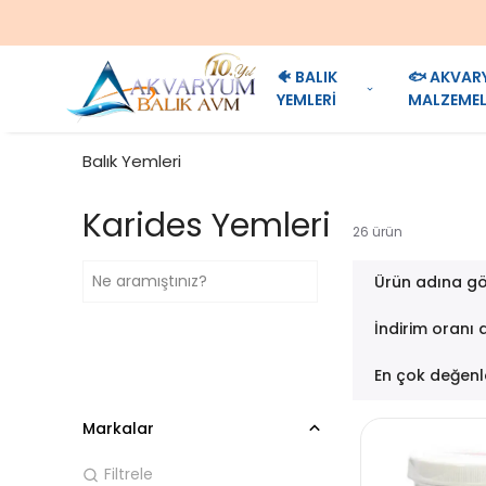
🐠 BALIK
🐟 AKVAR
YEMLERİ
MALZEMEL
Balık Yemleri
Karides Yemleri
26
ürün
Ürün adına gö
İndirim oranı 
En çok değenl
Markalar