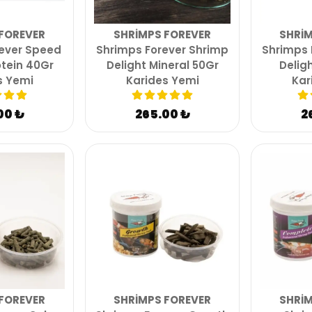
FOREVER
SHRIMPS FOREVER
SHRIM
ever Speed
Shrimps Forever Shrimp
Shrimps 
tein 40Gr
Delight Mineral 50Gr
Delig
s Yemi
Karides Yemi
Kar
00 ₺
265.00 ₺
2
FOREVER
SHRIMPS FOREVER
SHRIM