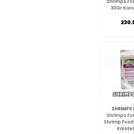
Shrimps For
30Gr Kari
230.
SHRIMPS 
Shrimps Fo
Shrimp Food
Karide