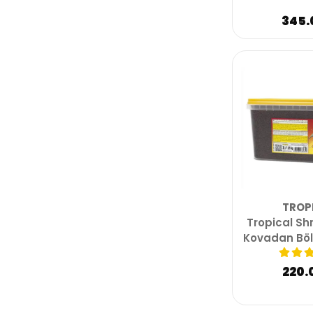
345.
TROP
Tropical Sh
Kovadan Böl
220.