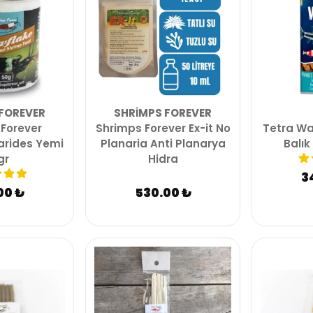
FOREVER
SHRIMPS FOREVER
Forever
Shrimps Forever Ex-it No
Tetra Waf
arides Yemi
Planaria Anti Planarya
Balık
gr
Hidra
3
00 ₺
530.00 ₺