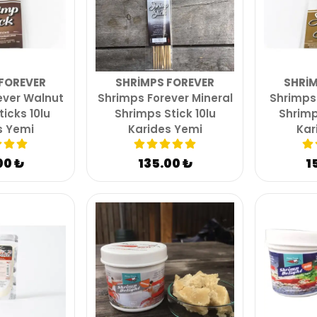
FOREVER
SHRIMPS FOREVER
SHRIM
ever Walnut
Shrimps Forever Mineral
Shrimps 
icks 10lu
Shrimps Stick 10lu
Shrimp
s Yemi
Karides Yemi
Kar
00 ₺
135.00 ₺
1