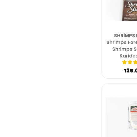
SHRIMPS 
Shrimps For
Shrimps St
Karide
135.