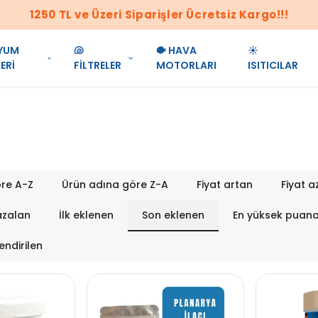
1250 TL ve Üzeri Siparişler Ücretsiz Kargo!!!
YUM
🐚
🐡 HAVA
☀️
ERİ
FİLTRELER
MOTORLARI
ISITICILAR
re A-Z
Ürün adına göre Z-A
Fiyat artan
Fiyat a
azalan
İlk eklenen
Son eklenen
En yüksek puan
endirilen