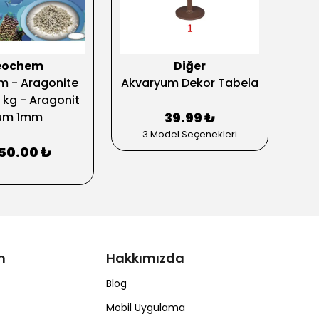
eochem
Diğer
 - Aragonite
Akvaryum Dekor Tabela
Tro
 kg - Aragonit
Po
um 1mm
39.99 ₺
3 Model Seçenekleri
350.00 ₺
m
Hakkımızda
Blog
Mobil Uygulama