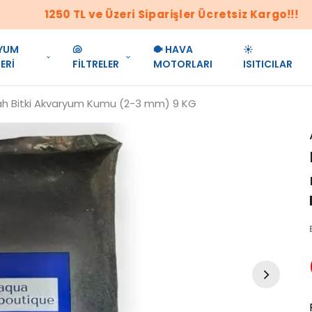
1250 TL ve Üzeri Siparişler Ücretsiz Kargo!!!
YUM
🐚
🐡 HAVA
☀️
ERİ
FİLTRELER
MOTORLARI
ISITICILAR
ah Bitki Akvaryum Kumu (2-3 mm) 9 KG