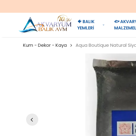
🐠 BALIK
🐟 AKVAR
YEMLERİ
MALZEMEL
Kum - Dekor - Kaya
Aqua Boutique Natural Siy