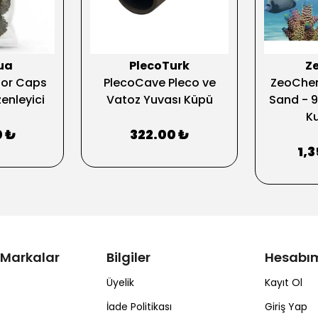
ua
PlecoTurk
Z
or Caps
PlecoCave Pleco ve
ZeoChem
enleyici
Vatoz Yuvası Küpü
Sand - 9
K
0 ₺
322.00 ₺
1,
 Markalar
Bilgiler
Hesabı
Üyelik
Kayıt Ol
İade Politikası
Giriş Yap