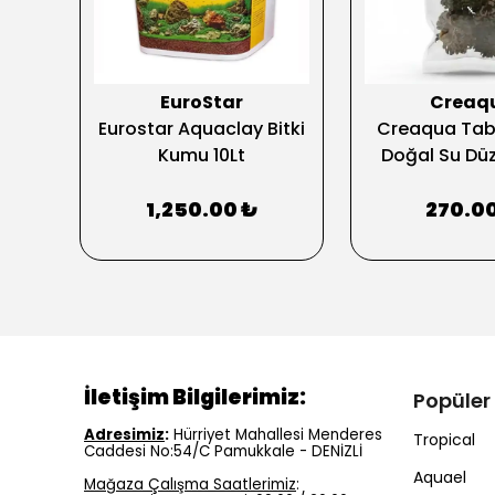
EuroStar
Creaq
ron
Eurostar Aquaclay Bitki
Creaqua Tab
Kumu 10Lt
Doğal Su Düz
1,250.00 ₺
270.0
İletişim Bilgilerimiz:
Popüler
Adresimiz
:
Hürriyet Mahallesi Menderes
Tropical
Caddesi No:54/C Pamukkale - DENİZLİ
Aquael
Mağaza Çalışma Saatlerimiz
: