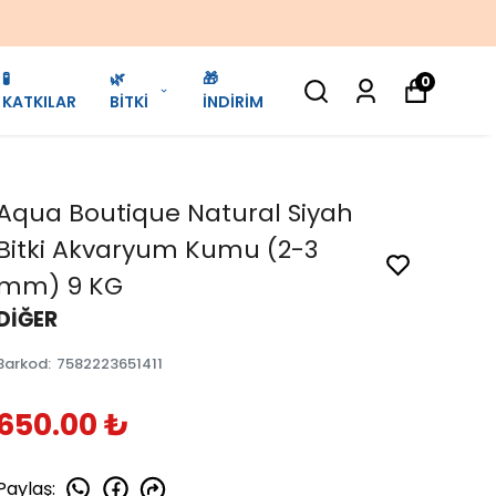
🧪
🌿
🎁
0
KATKILAR
BİTKİ
İNDİRİM
Aqua Boutique Natural Siyah
Bitki Akvaryum Kumu (2-3
mm) 9 KG
DİĞER
Barkod
:
7582223651411
650.00 ₺
Paylaş
: