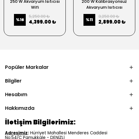
250 W Akvaryum Isıtıcısı
200 W Kalibrasyonsuz
Wifi
Akvaryum Isıtıcısı
5,250.00 ₺
3,250.00 ₺
%
16
%
11
4,399.00 ₺
2,899.00 ₺
Popüler Markalar
Bilgiler
Hesabım
Hakkımızda
İletişim Bilgilerimiz:
Adresimiz
:
Hürriyet Mahallesi Menderes Caddesi
No:54/C Pamukkale - DENİZLİ