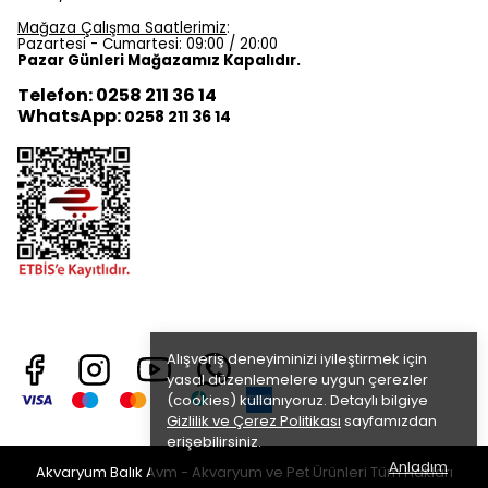
Mağaza Çalışma Saatlerimiz
:
Pazartesi - Cumartesi: 09:00 / 20:00
Pazar Günleri Mağazamız Kapalıdır.
Telefon: 0258 211 36 14
WhatsApp:
0258 211 36 14
Alışveriş deneyiminizi iyileştirmek için
yasal düzenlemelere uygun çerezler
(cookies) kullanıyoruz. Detaylı bilgiye
Gizlilik ve Çerez Politikası
sayfamızdan
erişebilirsiniz.
Anladım
Akvaryum Balık Avm - Akvaryum ve Pet Ürünleri Tüm Hakları