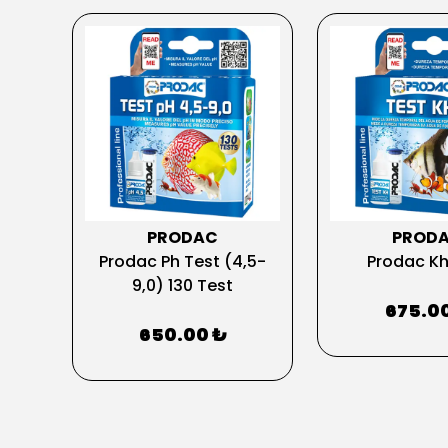
PRODAC
PROD
ates
Prodac Ph Test (4,5-
Prodac Kh
9,0) 130 Test
675.0
650.00 ₺