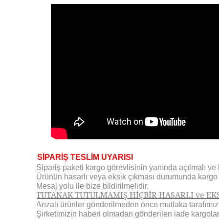
SİPARİŞ TESLİM UYARISI
Sipariş paketi kargo görevlisinin yanında açılmalı ve k
·
Ürünün hasarlı veya eksik çıkması durumunda kargo gö
·
Mesaj yolu ile bize bildirilmelidir.
·
TUTANAK TUTULMAMIŞ HİÇBİR HASARLI ve EKS
·
Arızalı ürünler gönderilmeden önce mutlaka tarafımıza 
·
Şirketimizin haberi olmadan gönderilen iade kargolar
·