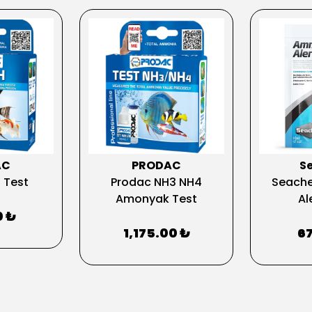
AC
PRODAC
S
 Test
Prodac NH3 NH4
Seach
Amonyak Test
Al
0 ₺
1,175.00 ₺
67