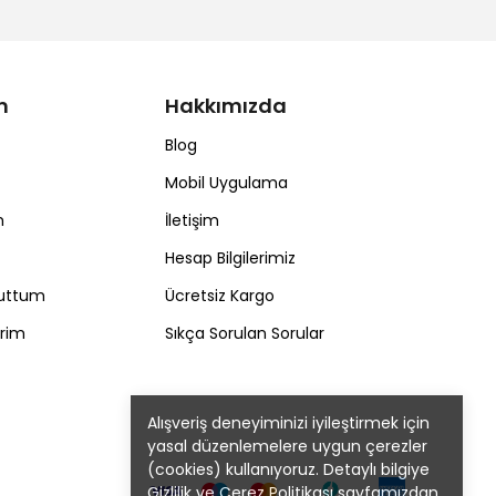
m
Hakkımızda
Blog
Mobil Uygulama
m
İletişim
Hesap Bilgilerimiz
nuttum
Ücretsiz Kargo
erim
Sıkça Sorulan Sorular
Alışveriş deneyiminizi iyileştirmek için
yasal düzenlemelere uygun çerezler
(cookies) kullanıyoruz. Detaylı bilgiye
Gizlilik ve Çerez Politikası
sayfamızdan