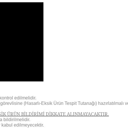
ontrol edilmelidir.
revlisine (Hasarlı-Eksik Ürün Tespit Tutanağı) hazırlatılmalı ve
İK ÜRÜN BİLDİRİMİ DİKKATE ALINMAYACAKTIR.
bildirilmelidir.
 kabul edilmeyecektir.