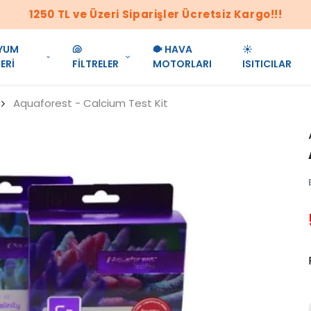
1250 TL ve Üzeri Siparişler Ücretsiz Kargo!!!
YUM
🐚
🐡 HAVA
☀️
ERİ
FİLTRELER
MOTORLARI
ISITICILAR
Aquaforest - Calcium Test Kit