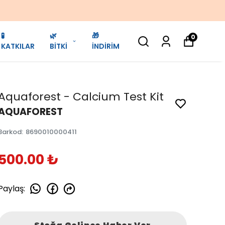
🧪
🌿
🎁
0
KATKILAR
BİTKİ
İNDİRİM
Aquaforest - Calcium Test Kit
AQUAFOREST
Barkod
:
8690010000411
500.00 ₺
Paylaş
: