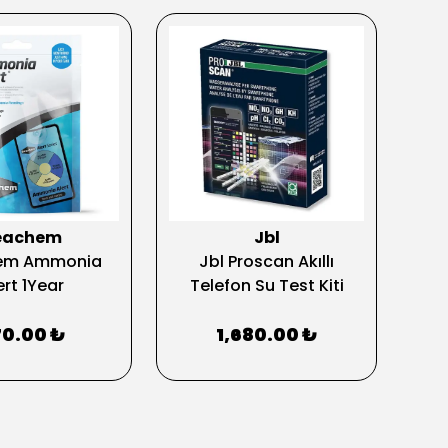
eachem
Jbl
em Ammonia
Jbl Proscan Akıllı
Pro
ert 1Year
Telefon Su Test Kiti
0.00 ₺
1,680.00 ₺