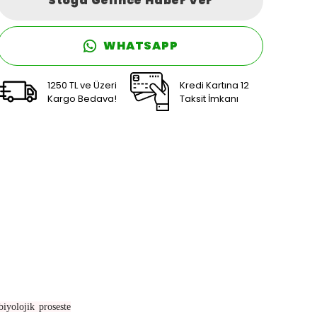
Stoğa Gelince Haber Ver
WHATSAPP
1250 TL ve Üzeri
Kredi Kartına 12
Kargo Bedava!
Taksit İmkanı
iyolojik proseste