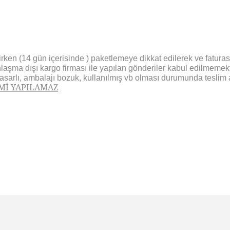
ken (14 gün içerisinde ) paketlemeye dikkat edilerek ve faturası i
nlaşma dışı kargo firması ile yapılan gönderiler kabul edilmemekt
hasarlı, ambalajı bozuk, kullanılmış vb olması durumunda teslim 
EMİ YAPILAMAZ