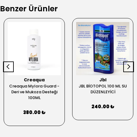
Benzer Ürünler
Creaqua
Jbl
Creaqua Mylora Guard -
JBL BİOTOPOL 100 ML SU
Deri ve Mukoza Desteği
DÜZENLEYİCİ
100ML
240.00 ₺
380.00 ₺