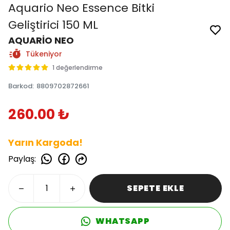
Aquario Neo Essence Bitki
Geliştirici 150 ML
AQUARİO NEO
Tükeniyor
1 değerlendirme
Barkod
:
8809702872661
260.00 ₺
Yarın Kargoda!
Paylaş
:
SEPETE EKLE
WHATSAPP