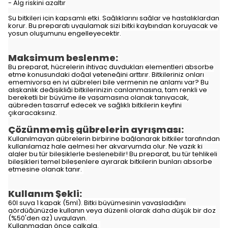
- Alg riskini azaltır
Su bitkileri için kapsamlı etki. Sağlıklarını sağlar ve hastalıklardan
korur. Bu preparatı uygulamak sizi bitki kaybından koruyacak ve
yosun oluşumunu engelleyecektir.
Maksimum beslenme:
Bu preparat, hücrelerin ihtiyaç duydukları elementleri absorbe
etme konusundaki doğal yeteneğini arttırır. Bitkileriniz onları
ememiyorsa en iyi gübreleri bile vermenin ne anlamı var? Bu
alışkanlık değişikliği bitkilerinizin canlanmasına, tam renkli ve
bereketli bir büyüme ile yaşamasına olanak tanıyacak,
gübreden tasarruf edecek ve sağlıklı bitkilerin keyfini
çıkaracaksınız.
Çözünmemiş gübrelerin ayrışması:
Kullanılmayan gübrelerin birbirine bağlanarak bitkiler tarafından
kullanılamaz hale gelmesi her akvaryumda olur. Ne yazık ki
algler bu tür bileşiklerle beslenebilir! Bu preparat, bu tür tehlikeli
bileşikleri temel bileşenlere ayırarak bitkilerin bunları absorbe
etmesine olanak tanır.
Kullanım Şekli:
60l suya 1 kapak (5ml). Bitki büyümesinin yavaşladığını
gördüğünüzde kullanın veya düzenli olarak daha düşük bir doz
(%50'den az) uygulayın.
Kullanmadan önce çalkala.