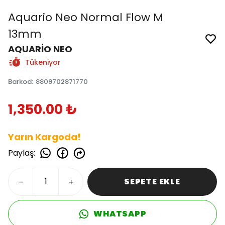
Aquario Neo Normal Flow M
13mm
AQUARİO NEO
Tükeniyor
Barkod
:
8809702871770
1,350.00 ₺
Yarın Kargoda!
Paylaş
:
SEPETE EKLE
WHATSAPP