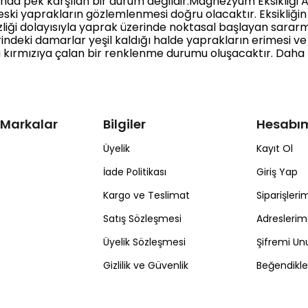
şında pek karşılan bir durum değildir.Magnezyum Eksikl
a eski yaprakların gözlemlenmesi doğru olacaktır. Eksikliğ
zliği dolayısıyla yaprak üzerinde noktasal başlayan sara
ndeki damarlar yeşil kaldığı halde yaprakların erimesi ve 
a kırmızıya çalan bir renklenme durumu oluşacaktır. Daha fa
 Markalar
Bilgiler
Hesabı
Üyelik
Kayıt Ol
İade Politikası
Giriş Yap
Kargo ve Teslimat
Siparişleri
Satış Sözleşmesi
Adreslerim
Üyelik Sözleşmesi
Şifremi U
Gizlilik ve Güvenlik
Beğendikl