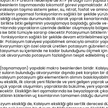
şlayan ATP üretimi nedeniyle de ATP ye bağlı tüm yapısal
 besinlerin taşınmasında lokomotif görevi yapmaktadır. AT
aksayan taşıma sistemi şeker, su, nitrat, fosfat ve aminoasi
kilerin yaşamsal fonksiyonlarını sağlıklı bir şekilde yürüt
kliği oluşması durumunda ilk olarak yaprak kenarlarınd
irlikte bitki gelişiminin yavaşlamaya başladığı, gövde ve 
rumlarında yaprakların üzerinde delikler oluşmasıyla bölges
ise bitki tümüyle sararıp ölecektir.Potasyumun bitkilerin 
onksiyonların sağlıklı bir şekilde devam ettirilebilmesi i
ir. Potasyum takviyesi yapabilmek amacıyla amatör yap
i akvaryumları için özel olarak üretilen potasyum gübreleri 
asyumun su içerisinde ne kadar bulunduğunu ölçmek için k
cak akvaryumda potasyum fazlalığının tespit edilebilmiş ci
il(taşınamayan) yapıdaki makro besinlerden biridir. Kalsiyum
suların bulunduğu akvaryumlar dışında pek karşılan bir du
kalsiyum potasyum gibi elementlerin alımını baskılayabi
 eksiklik, ilk olarak yeni filizlerde ve yeni gelişen yaprak u
 küçük yaprak oluşumları, yapraklarda bükülme, yeni yapra
ktir. Eksikliğin ileri aşamalarında ise beyazlaşarak çıkan y
itkinin köklerinin uç kısımlarının tamamen öldüğü durumla
m eksikliği de, Kalsiyum eksikliği gibi sertlik derecesi 