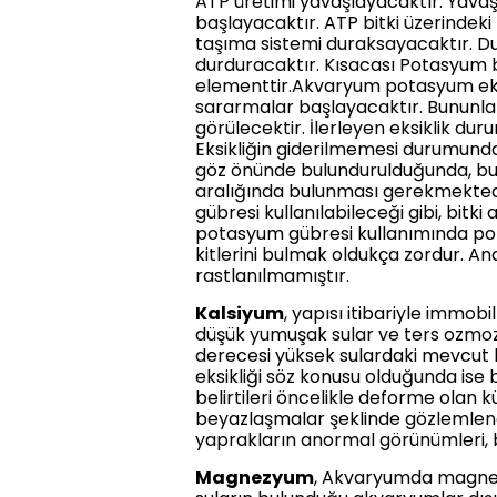
ATP üretimi yavaşlayacaktır. Yava
başlayacaktır. ATP bitki üzerindeki
taşıma sistemi duraksayacaktır. Dur
durduracaktır. Kısacası Potasyum bit
elementtir.Akvaryum potasyum eksi
sararmalar başlayacaktır. Bununla b
görülecektir. İlerleyen eksiklik du
Eksikliğin giderilmemesi durumunda 
göz önünde bulundurulduğunda, bu f
aralığında bulunması gerekmekted
gübresi kullanılabileceği gibi, bitk
potasyum gübresi kullanımında pot
kitlerini bulmak oldukça zordur. An
rastlanılmamıştır.
Kalsiyum
, yapısı itibariyle immob
düşük yumuşak sular ve ters ozmoz 
derecesi yüksek sulardaki mevcut 
eksikliği söz konusu olduğunda ise bu
belirtileri öncelikle deforme olan
beyazlaşmalar şeklinde gözlemlenece
yaprakların anormal görünümleri, b
Magnezyum
, Akvaryumda magnezyu