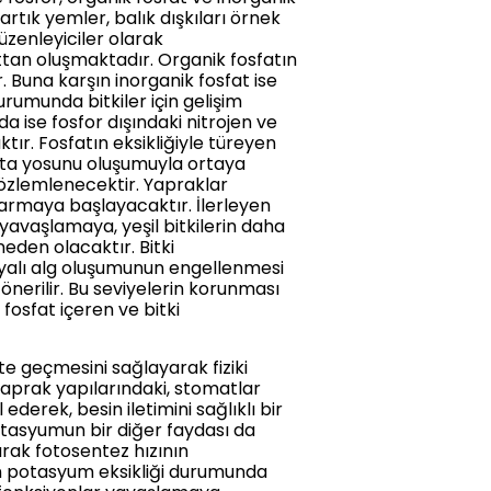
artık yemler, balık dışkıları örnek
üzenleyiciler olarak
ttan oluşmaktadır. Organik fosfatın
. Buna karşın inorganik fosfat ise
urumunda bitkiler için gelişim
ise fosfor dışındaki nitrojen ve
tır. Fosfatın eksikliğiyle türeyen
okta yosunu oluşumuyla ortaya
e gözlemlenecektir. Yapraklar
rarmaya başlayacaktır. İlerleyen
e yavaşlamaya, yeşil bitkilerin daha
den olacaktır. Bitki
ayalı alg oluşumunun engellenmesi
önerilir. Bu seviyelerin korunması
fosfat içeren ve bitki
te geçmesini sağlayarak fiziki
r yaprak yapılarındaki, stomatlar
derek, besin iletimini sağlıklı bir
Potasyumun bir diğer faydası da
arak fotosentez hızının
an potasyum eksikliği durumunda