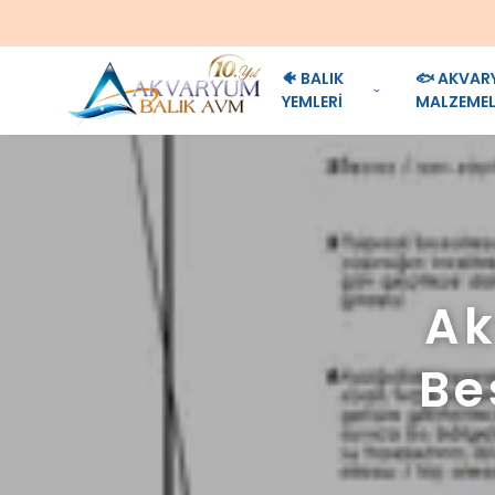
🐠 BALIK
🐟 AKVAR
YEMLERİ
MALZEMEL
Ak
Be