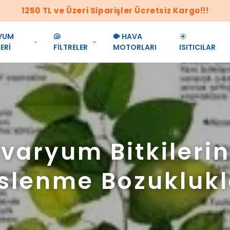
1250 TL ve Üzeri Siparişler Ücretsiz Kargo!!!
YUM
🐚
🐡 HAVA
☀️
ERİ
FİLTRELER
MOTORLARI
ISITICILAR
varyum Bitkileri
slenme Bozuklukl