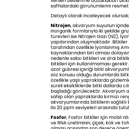
verilen beslenme bozuklukları bitki
safhalardaki görünümlerini resmet
Detaylı olarak inceleyecek olursak
Nitrojen
, akvaryum suyunun içinde
inorganik formlarıyla iki şekilde gr
türevleri ise Nitrojen Gazı (N2),
yapılarından oluşmaktadır. Bitkiler 
tarafından özellikle İyonlanmış Amon
kaynaklarından biri olması dolayısıy
nedenle saksı bitkileri ve zirai bi
bitkileri için kullanılmaması gereki
azot gübresi içeriği bitki akvaryum
söz konusu olduğu durumlarda bitkile
özellikle yaşlı yapraklarda gözleml
süreli eksikliklerde bitki dallarda 
başladığı görülecektir. Akvaryum a
sahip olan yapraklarda kırmızı ren
akvaryumlarında bitkilerin sağlıklı b
ila 20 ppm seviyeleri arasında tutul
Fosfor
, Fosfor bitkiler için mobil n
ve RNA üretiminin, çiçek, kök ve toh
olması açısından son derece önemlid