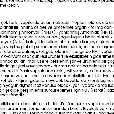
ler üzerinde en sıklıkla tespit edilen ve daha ziyade probl
mektedir.
;
 çok farklı yapılarda bulunmaktadır. Toplam olarak ele alı
uplandırılır. Amino asitler ve proteinler organik forma dahi
 İyonlanmamış Amonyak (NH3+), İyonlanmış Amonyak (NH4), 
belirtilen nitrojen türevlerinin çoğunluğunu besin olarak ku
yak (NH4) kolaylıkla kullanılabilmesine karşın, alglerinden
la yeşil su gibi alg sorunlarının kısa süre içerisinde oluş
tkiler olarak üretilmiş azot gübrelerinin, içeriğinde NH4 
r. Akvaryum azot gübresi ürünleri ile eksikliklerin gideril
larında kullanılmak üzere belirlenmiştir ve ürünlerin bir ç
rin gelişimi yavaşlayarak durma noktasına gelecektir. Bitki
enecektir. Yaşlı yaprakların açık yeşil ve sarıya dönmesiyle
cılızlaşma ve sararma ile devam eden eksiklik belirtileriyl
zot eksikliğinin giderilemeyecek boyutlarda kronikleşmesi
gin yoğunlaşması söz konusu olacak, yaşlı yapraklarda ise 
ir şekilde gelişimlerini sürdürebilmesi için N03 (Nitrat) baz
ması önerilir.
itelikli makro besinlerden biridir. Fosfor, hücre yapılarının b
um üretiminin temel unsurlarından biridir. Biyolojik ve kimy
ir. Tüm canlı formlarında bulunmaktadır.Yapısı itibariyle 