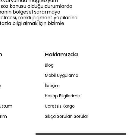
iği Akvaryumda magnezyum
in söz konusu olduğu durumlarda
rmanın bölgesel sararmaya
ölmesi, renkli pigment yapılarına
zla bilgi almak için bizimle
m
Hakkımızda
Blog
Mobil Uygulama
m
İletişim
Hesap Bilgilerimiz
nuttum
Ücretsiz Kargo
erim
Sıkça Sorulan Sorular