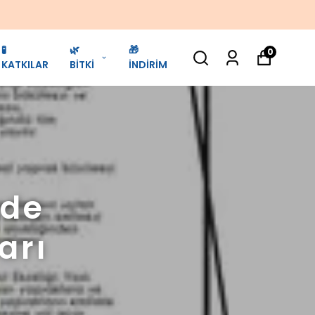
🧪
🌿
🎁
0
KATKILAR
BİTKİ
İNDİRİM
nde
arı