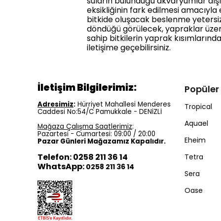
suların bulunduğu akvaryumlar dı
eksikliğinin fark edilmesi amacıyl
bitkide oluşacak beslenme yetersi
döndüğü görülecek, yapraklar üzeri
sahip bitkilerin yaprak kısımlarınd
iletişime geçebilirsiniz.
İletişim Bilgilerimiz:
Popüler
Adresimiz
:
Hürriyet Mahallesi Menderes
Tropical
Caddesi No:54/C Pamukkale - DENİZLİ
Aquael
Mağaza Çalışma Saatlerimiz
:
Pazartesi - Cumartesi: 09:00 / 20:00
Eheim
Pazar Günleri Mağazamız Kapalıdır.
Telefon: 0258 211 36 14
Tetra
WhatsApp:
0258 211 36 14
Sera
Oase