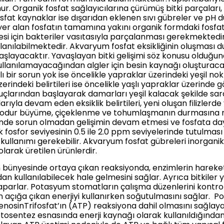
nur. Organik fosfat sağlayıcılarına çürümüş bitki parçaları, 
fosfat kaynaklar ise dışarıdan eklenen sıvı gübreler ve pH d
 yer alan fosfatın tamamına yakını organik formdaki fosfa
mesi için bakteriler vasıtasıyla parçalanması gerekmektedir
llanılabilmektedir. Akvaryum fosfat eksikliğinin oluşması d
yacaktır. Yavaşlayan bitki gelişimi söz konusu olduğunda 
kullanılamayacağından algler için besin kaynağı oluşturacak
 bir sorun yok ise öncelikle yapraklar üzerindeki yeşil n
 üzerindeki belirtileri ise öncelikle yaşlı yapraklar üzerind
a uçlarından başlayarak damarları yeşil kalacak şekilde sa
arıyla devam eden eksiklik belirtileri, yeni oluşan filizlerd
 bodur büyüme, çiçeklenme ve tohumlaşmanın durmasına ne
sinde sorun olmadan gelişimin devam etmesi ve fosfata d
fosfor seviyesinin 0.5 ile 2.0 ppm seviyelerinde tutulması 
llanımı gerekebilir. Akvaryum fosfat gübreleri inorganik 
arak üretilen ürünlerdir.
rin bünyesinde ortaya çıkan reaksiyonda, enzimlerin hareke
ından kullanılabilecek hale gelmesini sağlar. Ayrıca bitkile
 yaparlar. Potasyum stomatların çalışma düzenlerini kontrol e
n açığa çıkan enerjiyi kullanırken soğutulmasını sağlar. 
enosinTrifosfat’ın (ATP) reaksiyona dahil olmasını sağlay
otosentez esnasında enerji kaynağı olarak kullanıldığınd