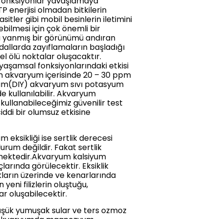
 fonksiyonlar yavaşlamaya
P enerjisi olmadan bitkilerin
tler gibi mobil besinlerin iletimini
ebilmesi için çok önemli bir
a yanmış bir görünümü andıran
dallarda zayıflamaların başladığı
el ölü noktalar oluşacaktır.
yaşamsal fonksiyonlarındaki etkisi
çin akvaryum içerisinde 20 – 30 ppm
ım(DIY) akvaryum sıvı potasyum
de kullanılabilir. Akvaryum
ullanabileceğimiz güvenilir test
ddi bir olumsuz etkisine
 eksikliği ise sertlik derecesi
rum değildir. Fakat sertlik
lmektedir.Akvaryum kalsiyum
çlarında görülecektir. Eksiklik
kların üzerinde ve kenarlarında
eni filizlerin oluştuğu,
r oluşabilecektir.
düşük yumuşak sular ve ters ozmoz