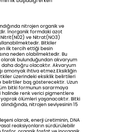
emin ilk başladığı erken
ndığında nitrojen organik ve
ldir. İnorganik formdaki azot
Nitrit(N02) ve Nitrat(NO3)
llanabilmektedir. Bitkiler
 ilk tercih ettiği besin
masına neden olabilmektedir. Bu
yoğun olarak bulunduğundan akvaryum
mesi daha doğru olacaktır. Akvaryum
oğı amonyak ihtiva etmez.Eksikliğin
ler üzerindeki eksiklik belirtileri
 belirtiler baş gösterecektir. Uzun
e, tüm bitki formunun sararmaya
 halinde renk verici pigmentlere
yaprak ölümleri yaşanacaktır. Bitki
 alındığında, nitrojen seviyesinin 15
ileşeni olarak, enerji üretiminin, DNA
asal reaksiyonların sürdürülebilir
fosfor, organik fosfat ve inorganik