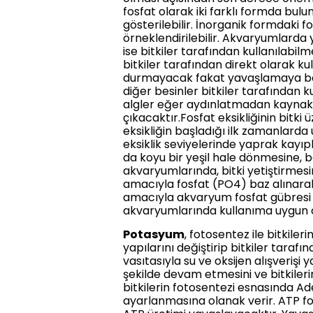
fosfat olarak iki farklı formda bulu
gösterilebilir. İnorganik formdaki 
örneklendirilebilir. Akvaryumlarda
ise bitkiler tarafından kullanılabil
bitkiler tarafından direkt olarak ku
durmayacak fakat yavaşlamaya başla
diğer besinler bitkiler tarafından 
algler eğer aydınlatmadan kaynaklı
çıkacaktır.Fosfat eksikliğinin bitki
eksikliğin başladığı ilk zamanlard
eksiklik seviyelerinde yaprak kayıpl
da koyu bir yeşil hale dönmesine,
akvaryumlarında, bitki yetiştirme
amacıyla fosfat (PO4) baz alınarak 
amacıyla akvaryum fosfat gübresi ku
akvaryumlarında kullanıma uygun ol
Potasyum
, fotosentez ile bitkile
yapılarını değiştirip bitkiler taraf
vasıtasıyla su ve oksijen alışverişi
şekilde devam etmesini ve bitkileri
bitkilerin fotosentezi esnasında Ad
ayarlanmasına olanak verir. ATP f