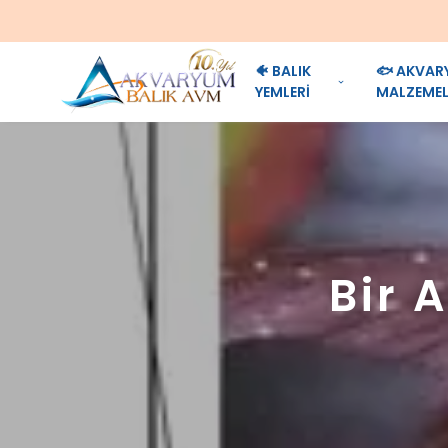
🐠 BALIK
🐟 AKVAR
YEMLERİ
MALZEMEL
Bir 