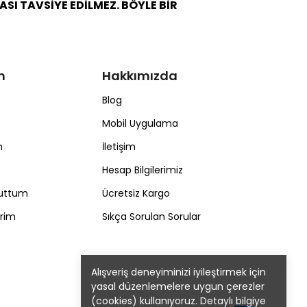
I TAVSİYE EDİLMEZ. BÖYLE BİR
m
Hakkımızda
Blog
Mobil Uygulama
m
İletişim
Hesap Bilgilerimiz
nuttum
Ücretsiz Kargo
erim
Sıkça Sorulan Sorular
Alışveriş deneyiminizi iyileştirmek için
yasal düzenlemelere uygun çerezler
(cookies) kullanıyoruz. Detaylı bilgiye