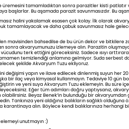
nde üremesini tamamladıktan sonra parazitler kisti patlatır
aya başlarlar. Bu aşamada parazit savunmasızdır. Bu aşam
asız halini yakalamak esasen çok kolay. İlk olarak akvaryum
uk tamamlayacak ve daha çabuk savunmasız hale gelecekt
len mavisinden bahsedilse de bu ürün dekor ve bitkilere za
ktan sonra akvaryumunuzu izlemeye alın. Parazitin oluşmaya
vücudunu terk ettiğini göreceksiniz. Sadece ısıyı arttırara
mamen temizlendiği anlamına gelmiyor. Suda serbest dola
 gelecek şekilde Akvaryum Tuzu ekliyoruz.
ini değişimi yapın ve ilave edilecek dinlenmiş suyun her 20
şka bir ilaç veya kimyasal kullanmayın. Tedaviye 10 gün b
ğiştirin ve yeni suya Akvaryum Tuzu eklemeyin. Bu süre içer
eyeceksiniz. Eğer tüm adımları doğru yaptıysanız, akvary
labilirsiniz. Beyaz Benek’in bulunduğu bir akvaryumdan g
edin. Tankınıza yeni aldığınız balıkların sağlıklı olduğuna 
a karantinaya alın. Böylece kendi balıklarınıza herhangi 
incelemeyi unutmayın :)