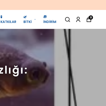
🧪
🌿
🎁
0
KATKILAR
BİTKİ
İNDİRİM
lığı: