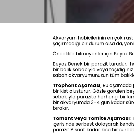
Akvaryum hobicilerinin en çok rastl
şaşırmadığı bir durum olsa da, yeni 
Öncelikle bilmeyenler için Beyaz B
Beyaz Benek bir parazit türüdür, h
bir balık sebebiyle veya taşıdığını
sabah akvaryumunuzun tüm balıklar
Trophont Aşaması
; Bu aşamada p
bir kist oluşturur. Gözle görülen b
sebebiyle parazite herhangi bir k
bir akvaryumda 3–4 gün kadar süre
bırakır.
Tomont veya Tomite Aşaması
;
içerisinde serbest dolaşarak kend
parazit 8 saat kadar kısa bir süre