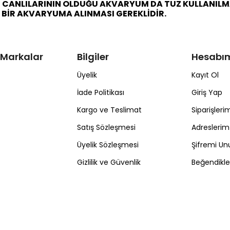
CANLILARININ OLDUĞU AKVARYUM DA TUZ KULLANILMAS
 BİR AKVARYUMA ALINMASI GEREKLİDİR.
 Markalar
Bilgiler
Hesabı
Üyelik
Kayıt Ol
İade Politikası
Giriş Yap
Kargo ve Teslimat
Siparişleri
Satış Sözleşmesi
Adreslerim
Üyelik Sözleşmesi
Şifremi U
Gizlilik ve Güvenlik
Beğendikl