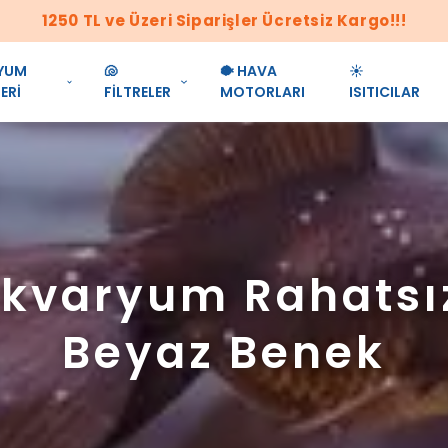
1250 TL ve Üzeri Siparişler Ücretsiz Kargo!!!
YUM
🐚
🐡 HAVA
☀️
ERİ
FİLTRELER
MOTORLARI
ISITICILAR
Akvaryum Rahatsız
Beyaz Benek