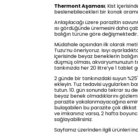
Thermont Aşaması
; Kist içerisi
beslenebilecekleri bir konak aram
Anlaşılacağı üzere parazitin savunm
ısı gördüğünde üremesini daha çab
balığın türüne göre değişmektedir.
Müdahale açısından ilk olarak meti
Tuzu’nu öneriyoruz. Isıyı ayarladı
içerisinde beyaz beneklerin balığın 
düşmüş olması, akvaryumunuzun ta
tankınızda her 20 litre’ye 1 tablet
2 günde bir tankınızdaki suyun %25'
ekleyin. Tuz tedavisi uygularken ba
tutun. 10. gün sonunda tekrar su de
beyaz benek olmadıklarını gözleml
parazite yakalanmayacağına emin o
bulaşabilen bu parazite çok dikkat 
ve imkanınız varsa, 2 hafta boyunc
sağlayabilirsiniz.
Sayfamız üzerinden ilgili ürünleri 