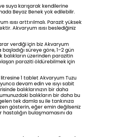
 ve suya karışarak kendilerine
ada Beyaz Benek yok edilebilir.
 ısısı arttırılmalı. Parazit yüksek
ir. Akvaryum ısısı beslediğiniz
rar verdiği için biz Akvaryum
 başladığı süreye göre, 1–2 gün
k balıkların üzerinden parazitin
şan paraziti öldürebilmek için
 litresine 1 tablet Akvaryum Tuzu
oyunca devam edin ve ısıyı sabit
isinde balıklarınızın bir daha
umunuzdaki balıkların bir daha bu
elen tek damla su ile tankınıza
özen gösterin, eğer emin değilseniz
bir hastalığın bulaşmamasını da