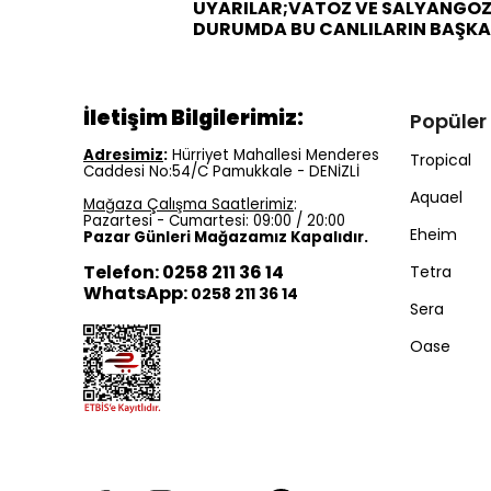
UYARILAR;VATOZ VE SALYANGOZ 
DURUMDA BU CANLILARIN BAŞKA
İletişim Bilgilerimiz:
Popüler
Adresimiz
:
Hürriyet Mahallesi Menderes
Tropical
Caddesi No:54/C Pamukkale - DENİZLİ
Aquael
Mağaza Çalışma Saatlerimiz
:
Pazartesi - Cumartesi: 09:00 / 20:00
Eheim
Pazar Günleri Mağazamız Kapalıdır.
Telefon: 0258 211 36 14
Tetra
WhatsApp:
0258 211 36 14
Sera
Oase