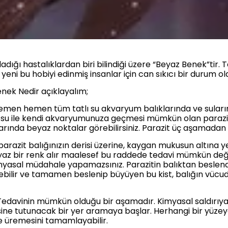
adığı hastalıklardan biri bilindiği üzere “Beyaz Benek”tir.
yeni bu hobiyi edinmiş insanlar için can sıkıcı bir durum o
enek Nedir açıklayalım;
emen hemen tüm tatlı su akvaryum balıklarında ve suların
z su ile kendi akvaryumunuza geçmesi mümkün olan parazit,
ında beyaz noktalar görebilirsiniz. Parazit üç aşamadan
arazit balığınızın derisi üzerine, kaygan mukusun altına y
eyaz bir renk alır maalesef bu raddede tedavi mümkün değil
imyasal müdahale yapamazsınız. Parazitin balıktan besle
bilir ve tamamen beslenip büyüyen bu kist, balığın vücud
 Tedavinin mümkün olduğu bir aşamadır. Kimyasal saldırıya 
isine tutunacak bir yer aramaya başlar. Herhangi bir yü
de üremesini tamamlayabilir.