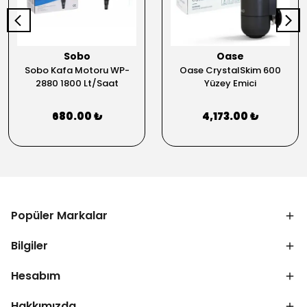
Sobo
Oase
Sobo Kafa Motoru WP-
Oase CrystalSkim 600
2880 1800 Lt/Saat
Yüzey Emici
680.00 ₺
4,173.00 ₺
Popüler Markalar
Bilgiler
Hesabım
Hakkımızda