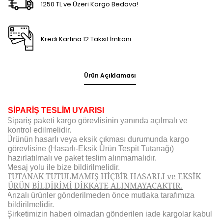
1250 TL ve Üzeri Kargo Bedava!
Kredi Kartına 12 Taksit İmkanı
Ürün Açıklaması
Boyu Bt-01 Akvaryum İçi Cam Derece
SİPARİŞ TESLİM UYARISI
Sipariş paketi kargo görevlisinin yanında açılmalı ve
kontrol edilmelidir.
Ürünün hasarlı veya eksik çıkması durumunda kargo
görevlisine (Hasarlı-Eksik Ürün Tespit Tutanağı)
hazırlatılmalı ve paket teslim alınmamalıdır.
Mesaj yolu ile bize bildirilmelidir.
TUTANAK TUTULMAMIŞ HİÇBİR HASARLI ve EKSİK
ÜRÜN BİLDİRİMİ DİKKATE ALINMAYACAKTIR.
Arızalı ürünler gönderilmeden önce mutlaka tarafımıza
bildirilmelidir.
Şirketimizin haberi olmadan gönderilen iade kargolar kabul