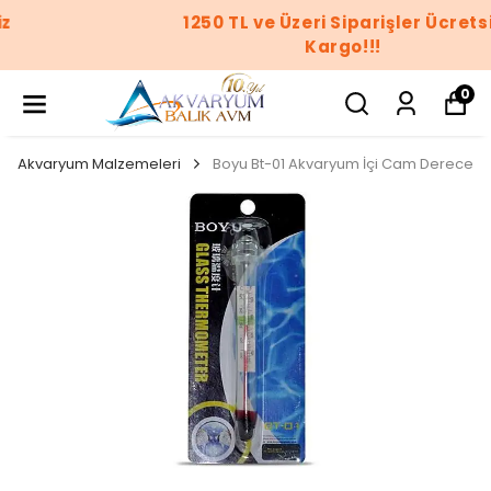
1250 TL ve Üzeri Siparişler Ücretsiz
Kargo!!!
0
Akvaryum Malzemeleri
Boyu Bt-01 Akvaryum İçi Cam Derece