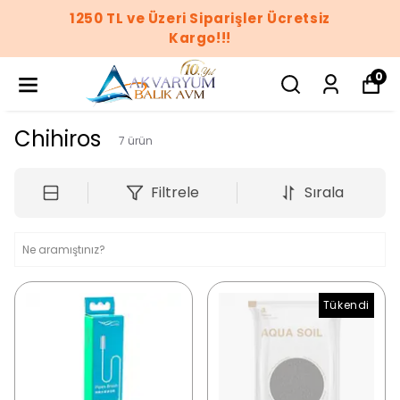
1250 TL ve Üzeri Siparişler Ücretsiz
Kargo!!!
0
Chihiros
7
ürün
Filtrele
Sırala
Tükendi