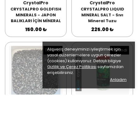
CrystalPro
CrystalPro
CRYSTALPRO GOLDFISH
CRYSTALPRO LIQUID
MINERALS - JAPON
MINERAL SALT - Sıvı
BALIKLARI İÇİN MİNERAL
Mineral Tuzu
150.00 ₺
225.00 ₺
Alışveriş deneyiminizi iyileştirmek için
Tükendi
Tükendi
yasal düzenlemelere uygun çerezler
(cookies) kullanıyoruz. Detaylı bilgiye
Gizlilik ve Çerez Politikası
sayfamızdan
erişebilirsiniz.
Anladım
CrystalPro
CrystalPro
Crystalpro Natural Dere
CRYSTALPRO PHOS ZERO
Kumu 3-5mm 10Lt/15Kg
- SUBSTRAT
1,400.00 ₺
200.00 ₺