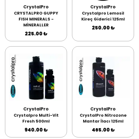
CrystalPro
CrystalPro
CRYSTALPRO GUPPY
Crystalpro Lemosil
FISH MINERALS -
Kireç Giderici 125ml
MİNERALLER
250.00 ₺
225.00 ₺
CrystalPro
CrystalPro
Crystalpro Multi-Vit
CrystalPro Nitrozone
Fresh 500ml
Mantar İlacı 125ml
940.00 ₺
465.00 ₺