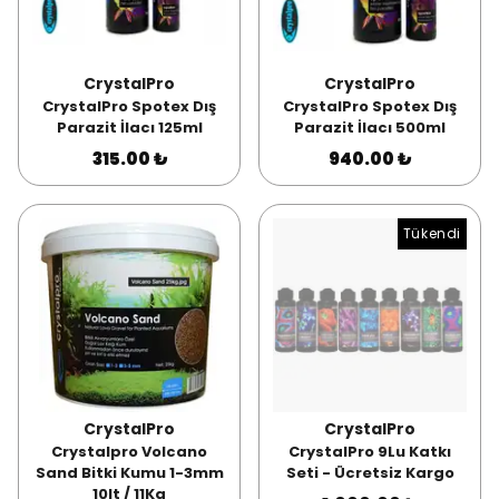
CrystalPro
CrystalPro
CrystalPro Spotex Dış
CrystalPro Spotex Dış
Parazit İlacı 125ml
Parazit İlacı 500ml
315.00 ₺
940.00 ₺
Tükendi
CrystalPro
CrystalPro
Crystalpro Volcano
CrystalPro 9Lu Katkı
Sand Bitki Kumu 1-3mm
Seti - Ücretsiz Kargo
10lt / 11Kg