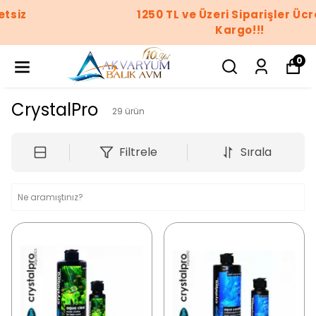
1250 TL ve Üzeri Siparişler Ücretsiz
Kargo!!!
0
CrystalPro
29
ürün
Filtrele
Sırala