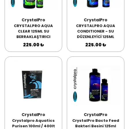
CrystalPro
CrystalPro
CRYSTALPRO AQUA
CRYSTALPRO AQUA
CLEAR 125ML SU
CONDITIONER - SU
BERRAKLAŞTIRICI
DÜZENLEYİCİ 125ML
225.00 ₺
225.00 ₺
CrystalPro
CrystalPro
Crystalpro Aquatics
CrystalPro Bacto Feed
Purisen 100ml / 400lt
Bakteri Besini 125ml