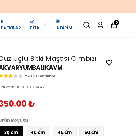
🧪
🌿
🎁
0
KATKILAR
BİTKİ
İNDİRİM
Düz Uçlu Bitki Maşası Cımbızı
AKVARYUMBALIKAVM
2 değerlendirme
Barkod
:
8690001111447
350.00 ₺
Ürün Boyutu
30 cm
40 cm
45 cm
50 cm