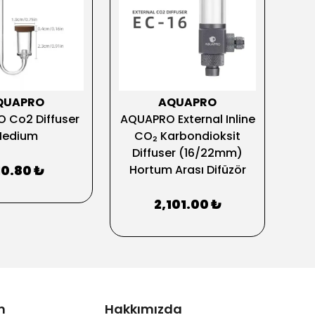
QUAPRO
AQUAPRO
 Co2 Diffuser
AQUAPRO External Inline
C
edium
CO₂ Karbondioksit
C
Diffuser (16/22mm)
10.80 ₺
Hortum Arası Difüzör
2,101.00 ₺
m
Hakkımızda