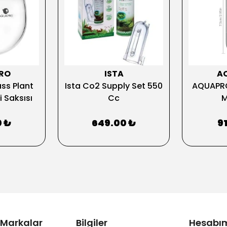
RO
ISTA
A
ss Plant
Ista Co2 Supply Set 550
AQUAPRO
 Saksısı
Cc
M
0 ₺
649.00 ₺
9
 Markalar
Bilgiler
Hesabı