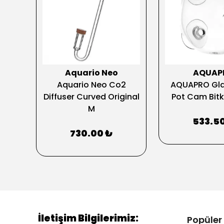
Aquario Neo
AQUAP
RYUM
Aquario Neo Co2
AQUAPRO Gla
İ
Diffuser Curved Original
Pot Cam Bitki
M
533.5
730.00 ₺
İletişim Bilgilerimiz:
Popüler