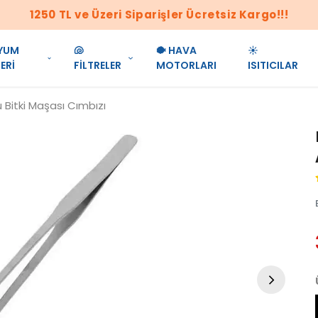
1250 TL ve Üzeri Siparişler Ücretsiz Kargo!!!
YUM
🐚
🐡 HAVA
☀️
ERİ
FİLTRELER
MOTORLARI
ISITICILAR
 Bitki Maşası Cımbızı