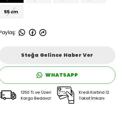
55 cm
Paylaş
:
Stoğa Gelince Haber Ver
WHATSAPP
1250 TL ve Üzeri
Kredi Kartına 12
Kargo Bedava!
Taksit İmkanı