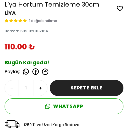
Liya Hortum Temizleme 30cm
LİYA
1 değerlendirme
Barkod
:
6951820132164
110.00 ₺
Bugün Kargoda!
Paylaş
:
SEPETE EKLE
WHATSAPP
1250 TL ve Üzeri Kargo Bedava!