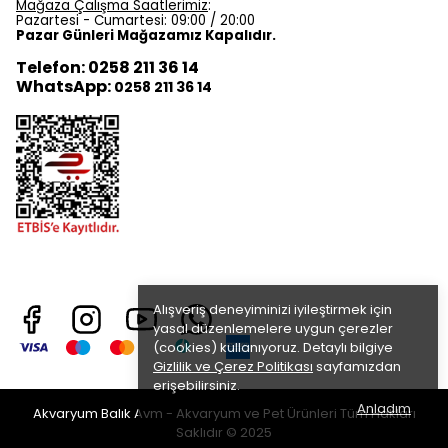
Mağaza Çalışma Saatlerimiz
:
Pazartesi - Cumartesi: 09:00 / 20:00
Pazar Günleri Mağazamız Kapalıdır.
Telefon: 0258 211 36 14
WhatsApp:
0258 211 36 14
Alışveriş deneyiminizi iyileştirmek için
yasal düzenlemelere uygun çerezler
(cookies) kullanıyoruz. Detaylı bilgiye
Gizlilik ve Çerez Politikası
sayfamızdan
erişebilirsiniz.
Anladım
Akvaryum Balık Avm - Akvaryum ve Pet Ürünleri Tüm Hakları
Saklıdır © 2025