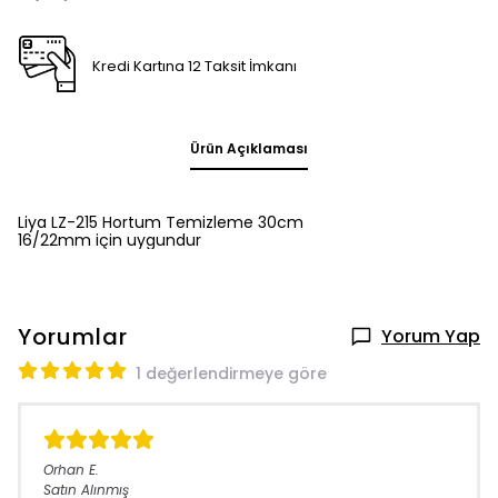
Kredi Kartına 12 Taksit İmkanı
Ürün Açıklaması
Liya LZ-215 Hortum Temizleme 30cm
16/22mm için uygundur
Yorumlar
Yorum Yap
1 değerlendirmeye göre
Orhan
E.
Satın Alınmış