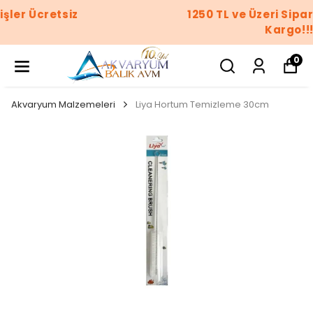
1250 TL ve Üzeri Siparişler Ücretsiz
Kargo!!!
0
Akvaryum Malzemeleri
Liya Hortum Temizleme 30cm