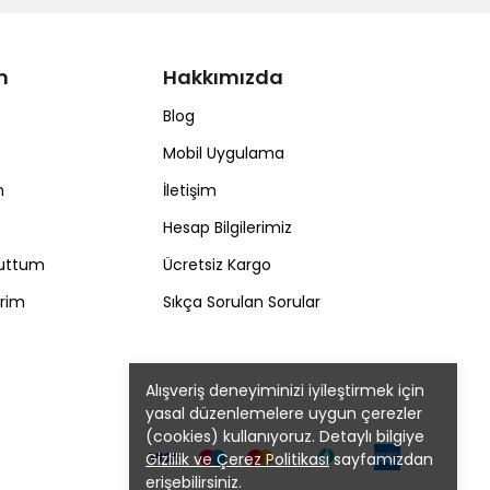
m
Hakkımızda
Blog
Mobil Uygulama
m
İletişim
Hesap Bilgilerimiz
nuttum
Ücretsiz Kargo
erim
Sıkça Sorulan Sorular
Alışveriş deneyiminizi iyileştirmek için
yasal düzenlemelere uygun çerezler
(cookies) kullanıyoruz. Detaylı bilgiye
Gizlilik ve Çerez Politikası
sayfamızdan
erişebilirsiniz.