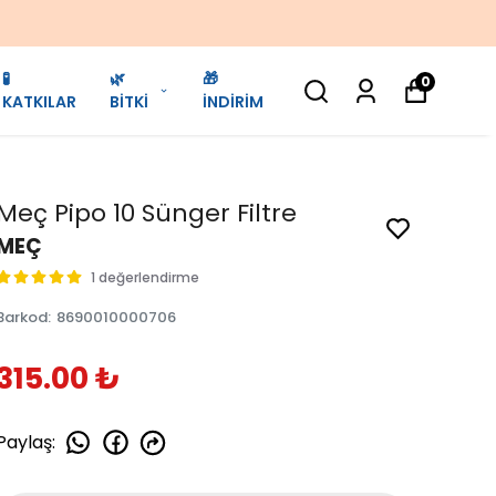
🧪
🌿
🎁
0
KATKILAR
BİTKİ
İNDİRİM
Meç Pipo 10 Sünger Filtre
MEÇ
1 değerlendirme
Barkod
:
8690010000706
315.00 ₺
Paylaş
: