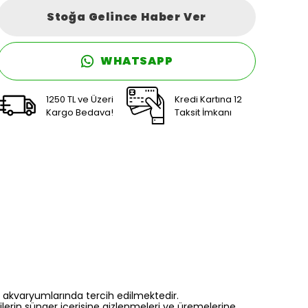
Stoğa Gelince Haber Ver
WHATSAPP
1250 TL ve Üzeri
Kredi Kartına 12
Kargo Bedava!
Taksit İmkanı
tki akvaryumlarında tercih edilmektedir.
ilerin sünger içerisine gizlenmeleri ve üremelerine