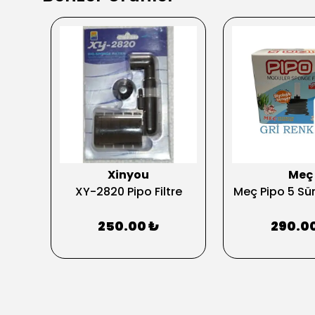
Xinyou
Meç
po
XY-2820 Pipo Filtre
Meç Pipo 5 Sün
li
250.00 ₺
290.0