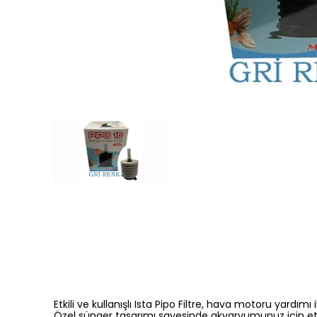
Etkili ve kullanışlı Ista Pipo Filtre, hava motoru yardı
Özel sünger tasarımı sayesinde akvaryumunuz için etkil