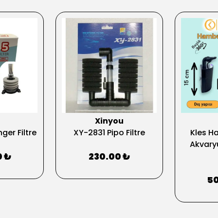
Xinyou
ger Filtre
XY-2831 Pipo Filtre
Kles H
Akvaryu
0 ₺
230.00 ₺
50