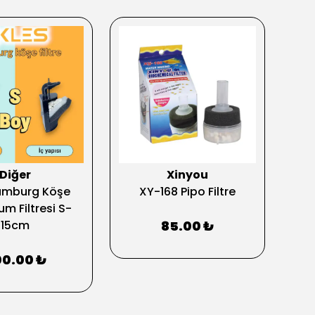
Diğer
Xinyou
Ak
amburg Köşe
XY-168 Pipo Filtre
S
m Filtresi S-
Ak
15cm
85.00 ₺
0.00 ₺