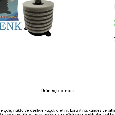
Ürün Açıklaması
mı ile çalışmakta ve özellikle küçük üretim, karantina, karides ve bi
i mekanik filtrasyon yaparken, su sağlığı için gerekli olan bakter