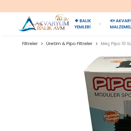
🐠 BALIK
🐟 AKVAR
YEMLERİ
MALZEMEL
Filtreler
Üretim & Pipo Filtreler
Meç Pipo 10 Sü