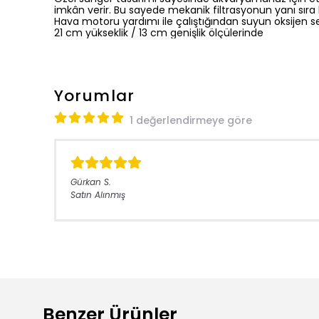
imkân verir. Bu sayede mekanik filtrasyonun yanı sıra b
Hava motoru yardımı ile çalıştığından suyun oksijen se
21 cm yükseklik / 13 cm genişlik ölçülerinde
Yorumlar
1 değerlendirmeye göre
Gürkan
S.
Satın Alınmış
Benzer Ürünler