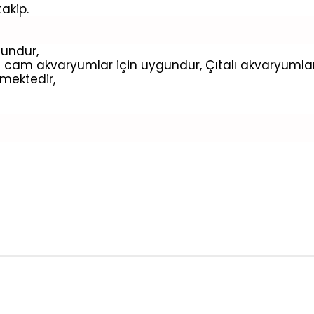
takip.
gundur,
cam akvaryumlar için uygundur, Çıtalı akvaryumlar 
mektedir,