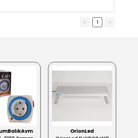
1
yumBalıkAvm
OrionLed