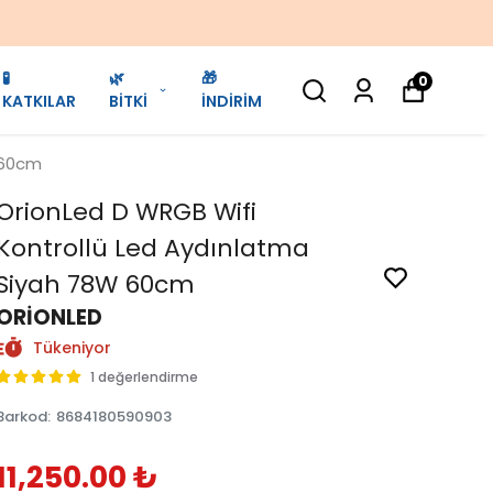
🧪
🌿
🎁
0
KATKILAR
BİTKİ
İNDİRİM
 60cm
OrionLed D WRGB Wifi
Kontrollü Led Aydınlatma
Siyah 78W 60cm
ORİONLED
Tükeniyor
1 değerlendirme
Barkod
:
8684180590903
11,250.00 ₺