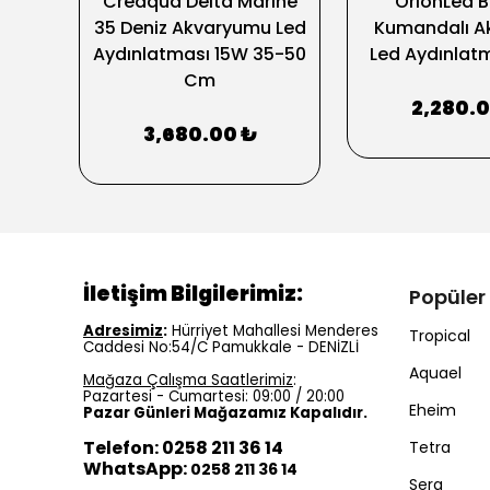
ifi
Creaqua Delta Marine
OrionLed B 
35 Deniz Akvaryumu Led
Kumandalı A
110W
Aydınlatması 15W 35-50
Led Aydınla
Cm
2,280.
3,680.00 ₺
İletişim Bilgilerimiz:
Popüler
Adresimiz
:
Hürriyet Mahallesi Menderes
Tropical
Caddesi No:54/C Pamukkale - DENİZLİ
Aquael
Mağaza Çalışma Saatlerimiz
:
Pazartesi - Cumartesi: 09:00 / 20:00
Eheim
Pazar Günleri Mağazamız Kapalıdır.
Telefon: 0258 211 36 14
Tetra
WhatsApp:
0258 211 36 14
Sera