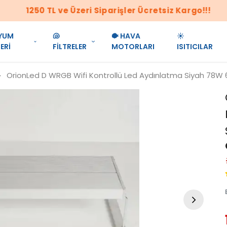
1250 TL ve Üzeri Siparişler Ücretsiz Kargo!!!
YUM
🐚
🐡 HAVA
☀️
ERİ
FİLTRELER
MOTORLARI
ISITICILAR
OrionLed D WRGB Wifi Kontrollü Led Aydınlatma Siyah 78W