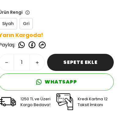
Ürün Rengi
Siyah
Gri
Yarın Kargoda!
Paylaş
:
SEPETE EKLE
WHATSAPP
1250 TL ve Üzeri
Kredi Kartına 12
Kargo Bedava!
Taksit İmkanı