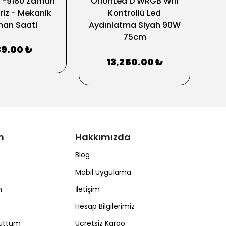
T-9180 Zaman
OrionLed D WRGB Wifi
Cr
Priz - Mekanik
Kontrollü Led
40 
an Saati
Aydınlatma Siyah 90W
Ayd
75cm
89.00 ₺
13,250.00 ₺
m
Hakkımızda
Blog
Mobil Uygulama
m
İletişim
Hesap Bilgilerimiz
nuttum
Ücretsiz Kargo