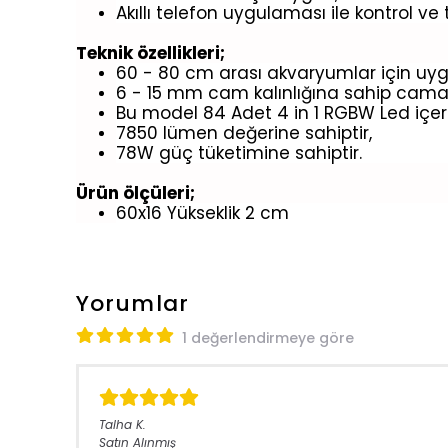
Akıllı telefon uygulaması ile kontrol ve 
Teknik özellikleri;
60 - 80 cm arası akvaryumlar için uy
6 - 15 mm cam kalınlığına sahip cama 
Bu model 84 Adet 4 in 1 RGBW Led içer
7850 lümen değerine sahiptir,
78W güç tüketimine sahiptir.
Ürün ölçüleri;
60x16 Yükseklik 2 cm
Yorumlar
1 değerlendirmeye göre
Talha
K.
Satın Alınmış