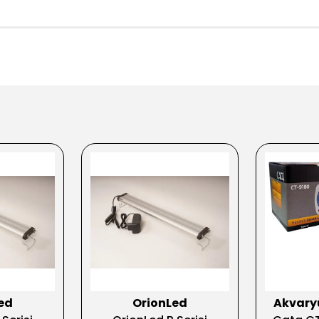
ed
OrionLed
Akvar