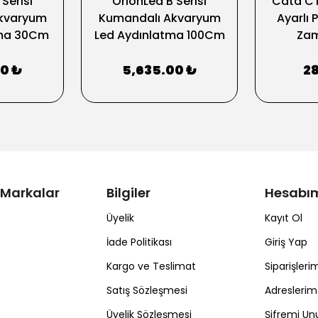
Serisi
OrionLed B Serisi
Cata C
kvaryum
Kumandalı Akvaryum
Ayarlı 
tma 30Cm
Led Aydınlatma 100Cm
Zam
00 ₺
5,635.00 ₺
2
 Markalar
Bilgiler
Hesabı
Üyelik
Kayıt Ol
İade Politikası
Giriş Yap
Kargo ve Teslimat
Siparişleri
Satış Sözleşmesi
Adreslerim
Üyelik Sözleşmesi
Şifremi U