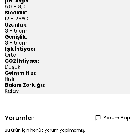
pH Değeri:
5,0 - 8,0
Sıcaklık:
12 - 28°C
Uzunluk:
3 - 5 cm
Genişlik:
3 - 5 cm
Işık İhtiyacı:
Orta
CO2 İhtiyacı:
Düşük
Gelişim Hızı:
Hızlı
Bakım Zorluğu:
Kolay
Yorumlar
Yorum Yap
Bu ürün için henüz yorum yapılmamış.