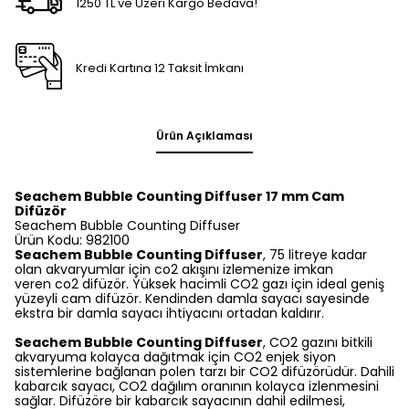
1250 TL ve Üzeri Kargo Bedava!
Kredi Kartına 12 Taksit İmkanı
Ürün Açıklaması
Seachem Bubble Counting Diffuser 17 mm Cam
Difüzör
Seachem Bubble Counting Diffuser
Ürün Kodu: 982100
Seachem Bubble Counting Diffuser
, 75 litreye kadar
olan akvaryumlar için co2 akışını izlemenize imkan
veren co2 difüzör. Yüksek hacimli CO2 gazı için ideal geniş
yüzeyli cam difüzör. Kendinden damla sayacı sayesinde
ekstra bir damla sayacı ihtiyacını ortadan kaldırır.
Seachem Bubble Counting Diffuser
, CO2 gazını bitkili
akvaryuma kolayca dağıtmak için CO2 enjek siyon
sistemlerine bağlanan polen tarzı bir CO2 difüzörüdür. Dahili
kabarcık sayacı, CO2 dağılım oranının kolayca izlenmesini
sağlar. Difüzöre bir kabarcık sayacının dahil edilmesi,