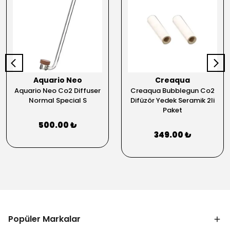
Aquario Neo
Creaqua
Aquario Neo Co2 Diffuser
Creaqua Bubblegun Co2
Normal Special S
Difüzör Yedek Seramik 2li
Paket
500.00 ₺
349.00 ₺
Popüler Markalar