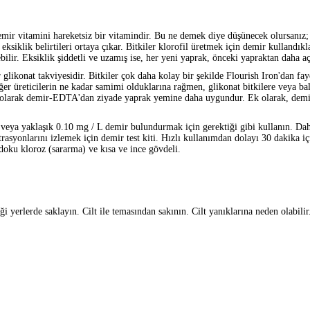
.Demir vitamini hareketsiz bir vitamindir. Bu ne demek diye düşünecek olursanız
ksiklik belirtileri ortaya çıkar. Bitkiler klorofil üretmek için demir kullandık
bilir. Eksiklik şiddetli ve uzamış ise, her yeni yaprak, önceki yapraktan daha aç
glikonat takviyesidir. Bitkiler çok daha kolay bir şekilde Flourish Iron'dan fa
r üreticilerin ne kadar samimi olduklarına rağmen, glikonat bitkilere veya balık
larak demir-EDTA'dan ziyade yaprak yemine daha uygundur. Ek olarak, demirl
veya yaklaşık 0.10 mg / L demir bulundurmak için gerektiği gibi kullanın. Dah
yonlarını izlemek için demir test kiti. Hızlı kullanımdan dolayı 30 dakika içi
 doku kloroz (sararma) ve kısa ve ince gövdeli.
 yerlerde saklayın. Cilt ile temasından sakının. Cilt yanıklarına neden olabili