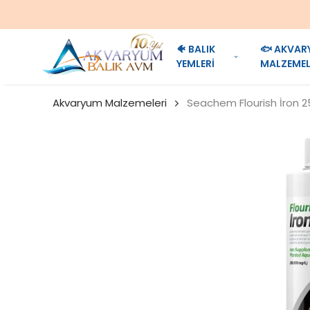
🐠 BALIK
🐟 AKVAR
YEMLERİ
MALZEMEL
Akvaryum Malzemeleri
Seachem Flourish İron 