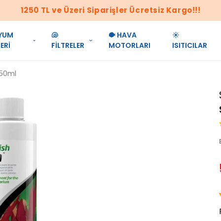
1250 TL ve Üzeri Siparişler Ücretsiz Kargo!!!
YUM
🐚
🐡 HAVA
☀️
ERİ
FİLTRELER
MOTORLARI
ISITICILAR
250ml