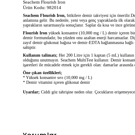
Seachem Flourish Iron
Ürün Kodu: 982014
Seachem Flourish Iron,
bitkilere demir takviyesi için önerilir
anlamına gelir. Bu nedenle, yeni veya genç yapraklarda ilk olarak e
yaprakların sararmasıyla sonuçlanır. Saplar da kısa ve ince görüne
Flourish Iron
yüksek konsantre (10,000 mg / L) demir içeren bir 
demir formundadır, bu yüzden onu azaltan enerji harcamazlar. Diğe
zayıf demir-glukonat bağına ve demir-EDTA bağlanmasına bağlı o
sahiptir.
Kullanım talimatı;
Her 200 Litre için 1 kaptan (5 mL) kullanın 
olduğunu unutmayın. Seachem MultiTest kullanın: Demir konsantras
işaretleri ile mücadele etmek için gerekli olan: damarlar arasında
Öne çıkan özellikleri;
* Yüksek konsantre sıvı (10,000 mg / L)
* Demir vitamini içeren glikonat demir
Uyarılar;
Ciddi göz tahrişine neden olur. Çocukların erişemeyeceği