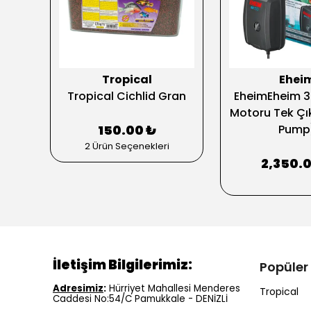
Tropical
Ehei
ek
Tropical Cichlid Gran
EheimEheim 3
Motoru Tek Çık
150.00 ₺
Pump
2 Ürün Seçenekleri
2,350.
İletişim Bilgilerimiz:
Popüler
Adresimiz
:
Hürriyet Mahallesi Menderes
Tropical
Caddesi No:54/C Pamukkale - DENİZLİ