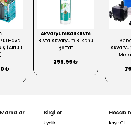
m
AkvaryumBalıkAvm
701 Hava
Sista Akvaryum Slikonu
Sob
ış (Air100
Şeffaf
Akvaryu
)
Moto
299.99 ₺
00 ₺
79
 Markalar
Bilgiler
Hesabı
Üyelik
Kayıt Ol