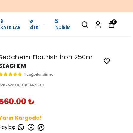
🧪
🌿
🎁
0
KATKILAR
BİTKİ
İNDİRİM
Seachem Flourish İron 250ml
SEACHEM
1 değerlendirme
Barkod
:
000116047609
560.00 ₺
Yarın Kargoda!
Paylaş
: