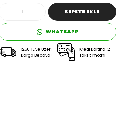
SEPETE EKLE
WHATSAPP
1250 TL ve Üzeri
Kredi Kartına 12
Kargo Bedava!
Taksit İmkanı