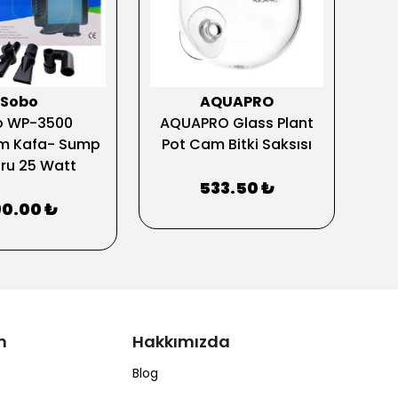
Sobo
AQUAPRO
o WP-3500
AQUAPRO Glass Plant
Tr
m Kafa- Sump
Pot Cam Bitki Saksısı
Nu
ru 25 Watt
533.50 ₺
0.00 ₺
m
Hakkımızda
Blog