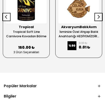
Tropical
AkvaryumBalıkAvm
Tropical Soft Line
İsminize Özel Ahşap Balık
Carnivore Kovadan Bölme
Anahtarlığı HEDİYEMİZDİR...
0.10 ₺
%
90
0.01 ₺
150.00 ₺
3 Ürün Seçenekleri
Popüler Markalar
Bilgiler