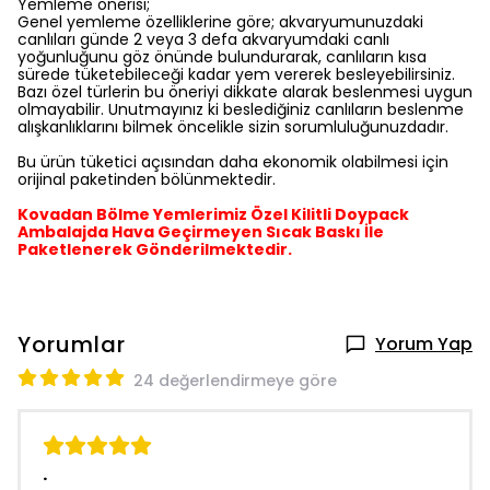
Yemleme önerisi;
Genel yemleme özelliklerine göre; akvaryumunuzdaki
canlıları günde 2 veya 3 defa akvaryumdaki canlı
yoğunluğunu göz önünde bulundurarak, canlıların kısa
sürede tüketebileceği kadar yem vererek besleyebilirsiniz.
Bazı özel türlerin bu öneriyi dikkate alarak beslenmesi uygun
olmayabilir. Unutmayınız ki beslediğiniz canlıların beslenme
alışkanlıklarını bilmek öncelikle sizin sorumluluğunuzdadır.
Bu ürün tüketici açısından daha ekonomik olabilmesi için
orijinal paketinden bölünmektedir.
Kovadan Bölme Yemlerimiz Özel Kilitli Doypack
Ambalajda Hava Geçirmeyen Sıcak Baskı İle
Paketlenerek Gönderilmektedir.
Yorumlar
Yorum Yap
24 değerlendirmeye göre
.