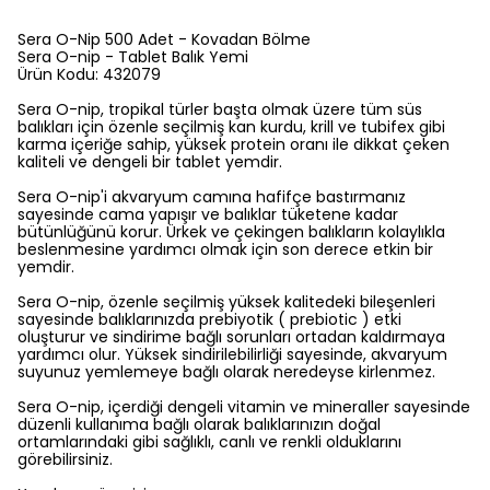
Sera O-Nip 500 Adet - Kovadan Bölme
Sera O-nip - Tablet Balık Yemi
Ürün Kodu: 432079
Sera O-nip, tropikal türler başta olmak üzere tüm süs
balıkları için özenle seçilmiş kan kurdu, krill ve tubifex gibi
karma içeriğe sahip, yüksek protein oranı ile dikkat çeken
kaliteli ve dengeli bir tablet yemdir.
Sera O-nip'i akvaryum camına hafifçe bastırmanız
sayesinde cama yapışır ve balıklar tüketene kadar
bütünlüğünü korur. Ürkek ve çekingen balıkların kolaylıkla
beslenmesine yardımcı olmak için son derece etkin bir
yemdir.
Sera O-nip, özenle seçilmiş yüksek kalitedeki bileşenleri
sayesinde balıklarınızda prebiyotik ( prebiotic ) etki
oluşturur ve sindirime bağlı sorunları ortadan kaldırmaya
yardımcı olur. Yüksek sindirilebilirliği sayesinde, akvaryum
suyunuz yemlemeye bağlı olarak neredeyse kirlenmez.
Sera O-nip, içerdiği dengeli vitamin ve mineraller sayesinde
düzenli kullanıma bağlı olarak balıklarınızın doğal
ortamlarındaki gibi sağlıklı, canlı ve renkli olduklarını
görebilirsiniz.