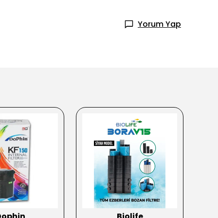
Yorum Yap
Dophin
Biolife