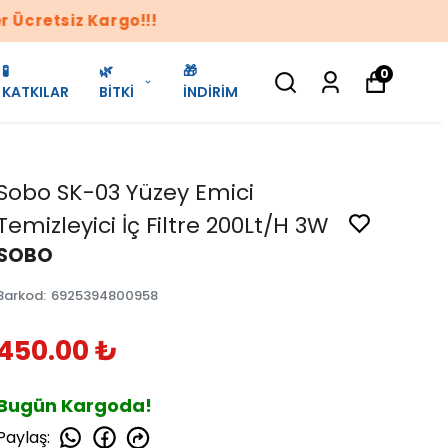
🧪
🌿
🎁
0
KATKILAR
BİTKİ
İNDİRİM
Sobo SK-03 Yüzey Emici
Temizleyici İç Filtre 200Lt/H 3W
SOBO
Barkod
:
6925394800958
450.00 ₺
Bugün Kargoda!
Paylaş
: