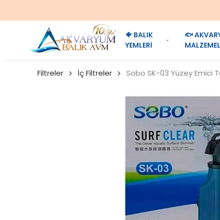
🐠 BALIK
🐟 AKVAR
YEMLERİ
MALZEMEL
Filtreler
İç Filtreler
Sobo SK-03 Yüzey Emici Te