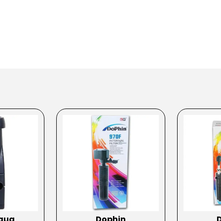
qua
Dophin