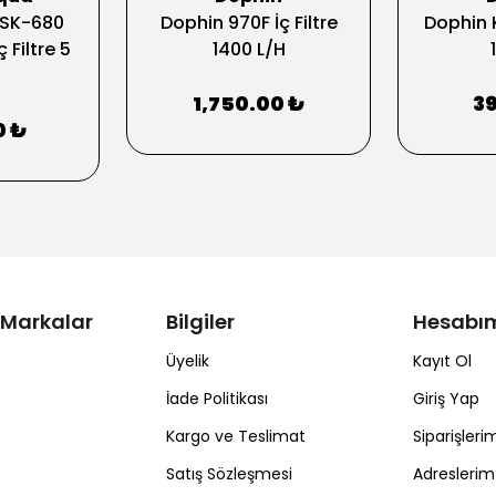
SK-680
Dophin 970F İç Filtre
Dophin K
 Filtre 5
1400 L/H
1,750.00 ₺
39
0 ₺
 Markalar
Bilgiler
Hesabı
Üyelik
Kayıt Ol
İade Politikası
Giriş Yap
Kargo ve Teslimat
Siparişleri
Satış Sözleşmesi
Adreslerim