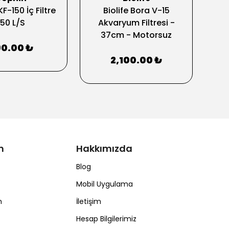
F-150 İç Filtre
Biolife Bora V-15
150 L/S
Akvaryum Filtresi -
Akva
37cm - Motorsuz
0.00 ₺
2,100.00 ₺
m
Hakkımızda
Blog
Mobil Uygulama
m
İletişim
Hesap Bilgilerimiz