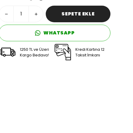
SEPETE EKLE
WHATSAPP
1250 TL ve Üzeri
Kredi Kartına 12
Kargo Bedava!
Taksit İmkanı