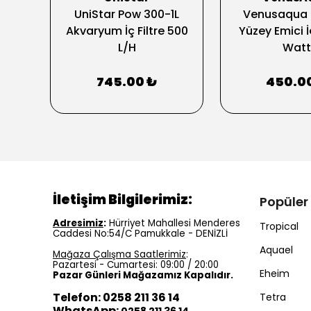
Plus
UniStar Pow 300-1L
Venusaqua 
Akvaryum İç Filtre 500
Yüzey Emici İç
L/H
Watt
745.00 ₺
450.0
İletişim Bilgilerimiz:
Popüler
Adresimiz
:
Hürriyet Mahallesi Menderes
Tropical
Caddesi No:54/C Pamukkale - DENİZLİ
Aquael
Mağaza Çalışma Saatlerimiz
:
Pazartesi - Cumartesi: 09:00 / 20:00
Eheim
Pazar Günleri Mağazamız Kapalıdır.
Telefon: 0258 211 36 14
Tetra
WhatsApp:
0258 211 36 14