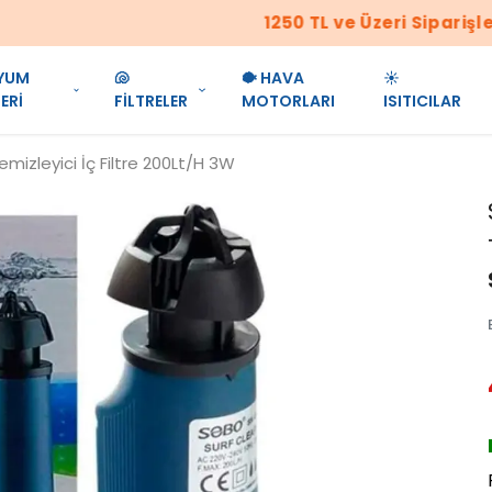
1250 TL ve Üzeri Siparişler Ücretsiz Kargo!!!
YUM
🐚
🐡 HAVA
☀️
ERİ
FİLTRELER
MOTORLARI
ISITICILAR
mizleyici İç Filtre 200Lt/H 3W