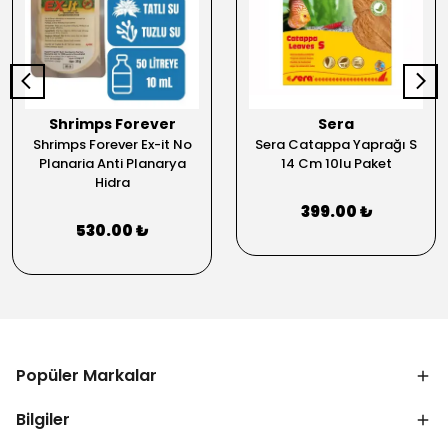
Shrimps Forever
Sera
Shrimps Forever Ex-it No
Sera Catappa Yaprağı S
Planaria Anti Planarya
14 Cm 10lu Paket
Hidra
399.00 ₺
530.00 ₺
Popüler Markalar
Bilgiler