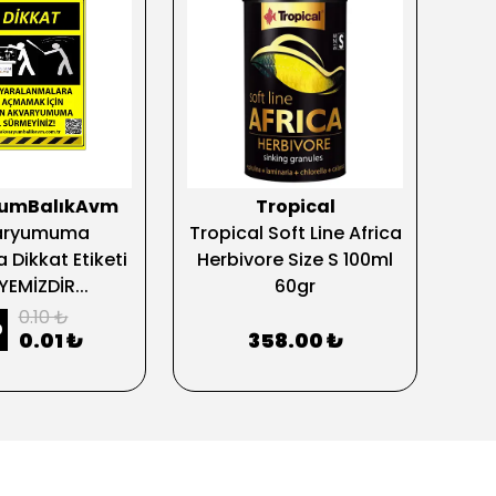
yumBalıkAvm
Tropical
aryumuma
Tropical Soft Line Africa
Dikkat Etiketi
Herbivore Size S 100ml
YEMİZDİR...
60gr
0.10 ₺
0
0.01 ₺
358.00 ₺