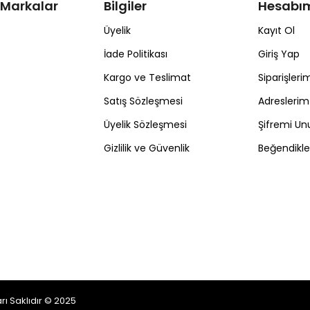
 Markalar
Bilgiler
Hesabı
Üyelik
Kayıt Ol
İade Politikası
Giriş Yap
Kargo ve Teslimat
Siparişleri
Satış Sözleşmesi
Adreslerim
Üyelik Sözleşmesi
Şifremi U
Gizlilik ve Güvenlik
Beğendikl
ı Saklıdır © 2025