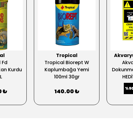
al
Tropical
Akvar
 Fd
Tropical Biorept W
Akv
an Kurdu
Kaplumbağa Yemi
Dokunma 
L
100ml 30gr
HEDİ
%
9
0 ₺
140.00 ₺