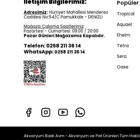
İletişim Bilgilerimiz:
Popüler
Adresimiz
:
Hürriyet Mahallesi Menderes
Tropical
Caddesi No:54/C Pamukkale - DENİZLİ
Aquael
Mağaza Çalışma Saatlerimiz
:
Pazartesi - Cumartesi: 09:00 / 20:00
Eheim
Pazar Günleri Mağazamız Kapalıdır.
Telefon: 0258 211 36 14
Tetra
WhatsApp:
0258 211 36 14
Sera
Oase
Akvaryum Balık Avm - Akvaryum ve Pet Ürünleri Tüm Haklar