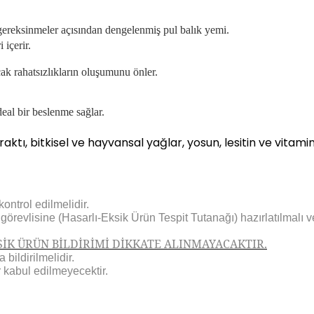
gereksinmeler açısından dengelenmiş pul balık yemi.
 içerir.
.
cak rahatsızlıkların oluşumunu önler.
deal bir beslenme sağlar.
aktı, bitkisel ve hayvansal yağlar, yosun, lesitin ve vitamin
ontrol edilmelidir.
revlisine (Hasarlı-Eksik Ürün Tespit Tutanağı) hazırlatılmalı ve
İK ÜRÜN BİLDİRİMİ DİKKATE ALINMAYACAKTIR.
bildirilmelidir.
 kabul edilmeyecektir.