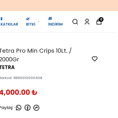
🧪
🌿
🎁
0
KATKILAR
BİTKİ
İNDİRİM
Tetra Pro Min Crips 10Lt. /
2000Gr
TETRA
Barkod
:
8690010000408
4,000.00 ₺
Paylaş
: