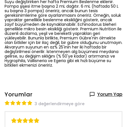
Suyu değiştirirken her hafta Premium Beslenme eklenir.
Pompa şişesi itme başına 2 mL dağıtır. 6 mL (haftada 50 L
su başına 3 pompa) öneririz, ancak bunun tesis
gereksinimlerine göre ayarlanmasını öneririz. Örneğin, soluk
yapraklar genellikle beslenme eksikliğini gösterir, ancak
zayıf büyümeden de kaynaklanabilir. Echinodorus bleheri
genellikle mikro besin eksikliği gösterir. Premium Nutrition ile
düzenli dozlama, yeşil ve bereketli yaprakları geri
yükleyebilir. Bununla birlikte, Premium Gübre'nin ölmekte
olan bitkiler için bir ilaç değil, bir gübre olduğunu unutmayın.
Akvaryum suyunun en az% 25'inin her iki haftada bir
değiştirilmesi önerilir. İstenmeyen alg büyümesi meydana
gelirse, su değişim sıklığını (% 50'ye kadar) artırmanızı ve
Hygrophila, Vallisneria ve Egeria gibi ek hızlı büyüme su
bitkileri ekmenizi öneririz.
Yorumlar
Yorum Yap
3 değerlendirmeye göre