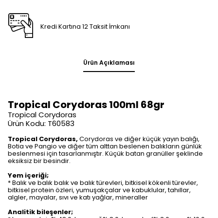
Kredi Kartına 12 Taksit İmkanı
Ürün Açıklaması
Tropical Corydoras 100ml 68gr
Tropical Corydoras
Ürün Kodu: T60583
Tropical Corydoras,
Corydoras ve diğer küçük yayın balığı,
Botia ve Pangio ve diğer tüm alttan beslenen balıkların günlük
beslenmesi için tasarlanmıştır. Küçük batan granüller şeklinde
eksiksiz bir besindir.
Yem içeriği;
* Balık ve balık balık ve balık türevleri, bitkisel kökenli türevler,
bitkisel protein özleri, yumuşakçalar ve kabuklular, tahıllar,
algler, mayalar, sıvı ve katı yağlar, mineraller
Analitik bileşenler;