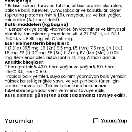
Yem içeriği;
* Bitkisel kökenli türevler, tahıllar, bitkisel protein ekstreleri,
balık ve balık türevleri, yumuşakçalar ve kabuklular, algler
(Spirulina platensis min.% 1,5), mayalar, sıvı ve katı yağlar,
mineraller (% 1 zeolit dahil).
Katkı maddeleri (kg başına);
* Benzer etkiye sahip vitaminler, ön vitaminler ve kimyasal
olarak iyi tanımlanmış maddeler: vit. A 27 950 IU, vit. D3 1
750 IU, vit. E 85 mg, vit. C 250 mg.
Eser elementlerin bileşikleri;
* E1 (Fe) 35.5 mg, E6 (Zn) 9.5 mg, E5 (Mn) 7.5 mg, E4 (Cu)
1.6 mg, E2 (I) 0.2 mg, E8 (Se) 0.2 mg, E7 (Mo (Mo) ) 0.05
mg. Renklendiriciler: astaksantin 45 mg. Antioksidanlar.
Analitik bileşikler;
* Ham protein% 43.0, ham yağlar ve yağlar% 5.0, ham
lifler% 3.0, nem% 8.0.
Tropical balık yemleri, suya salınım yapmayan balık yemidir.
Yüksek kaliteli içeriğiyle yavru ve yetişkin balık türleri için
üretimi mevcuttur. Tek bir kullanımda balıklarınızın
tüketebileceği kadar yem vermeniz tavsiye edilir.
Kuru alanda, güneşten uzak saklamanız tavsiye edilir.
Yorumlar
Yorum Yap