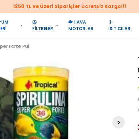
1250 TL ve Üzeri Siparişler Ücretsiz Kargo!!!
YUM
🐚
🐡 HAVA
☀️
ERİ
FİLTRELER
MOTORLARI
ISITICILAR
uper Forte Pul