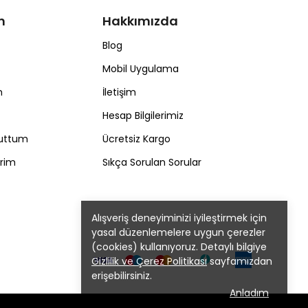
m
Hakkımızda
Blog
Mobil Uygulama
m
İletişim
Hesap Bilgilerimiz
nuttum
Ücretsiz Kargo
erim
Sıkça Sorulan Sorular
Alışveriş deneyiminizi iyileştirmek için
yasal düzenlemelere uygun çerezler
(cookies) kullanıyoruz. Detaylı bilgiye
Gizlilik ve Çerez Politikası
sayfamızdan
erişebilirsiniz.
Anladım