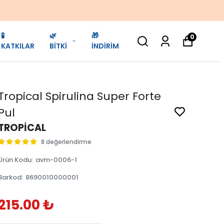
🧪
🌿
🎁
0
KATKILAR
BİTKİ
İNDİRİM
Tropical Spirulina Super Forte
Pul
TROPİCAL
8 değerlendirme
Ürün Kodu
:
avm-0006-1
Barkod
:
8690010000001
215.00 ₺