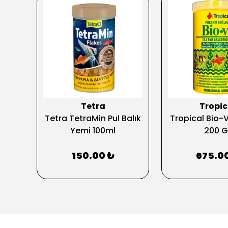
Tetra
Tropic
ic
Tetra TetraMin Pul Balık
Tropical Bio-V
gr
Yemi 100ml
200 G
150.00 ₺
675.0