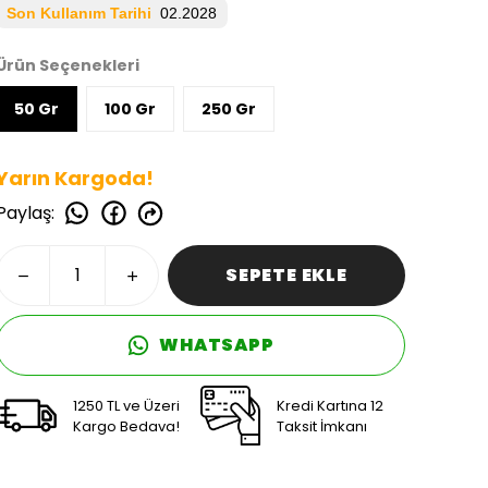
Son Kullanım Tarihi
02.2028
Ürün Seçenekleri
50 Gr
100 Gr
250 Gr
Yarın Kargoda!
Paylaş
:
SEPETE EKLE
WHATSAPP
1250 TL ve Üzeri
Kredi Kartına 12
Kargo Bedava!
Taksit İmkanı