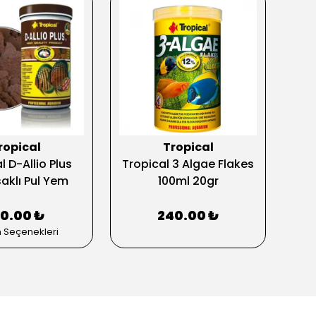
ropical
Tropical
l D-Allio Plus
Tropical 3 Algae Flakes
Tro
aklı Pul Yem
100ml 20gr
70.00 ₺
240.00 ₺
n Seçenekleri