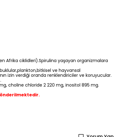
enen Afrika ciklidleri).Spirulina yaşayan organizmalara
abuklular,plankton,bitkisel ve hayvansal
ın izin verdiği oranda renklendiriciler ve koruyucular.
.
0 mg, choline chloride 2 220 mg, inositol 895 mg.
Gönderilmektedir.
Yorum Yap