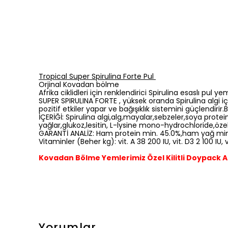
Tropical Super Spirulina Forte Pul
Orjinal Kovadan bölme
Afrika ciklidleri için renklendirici Spirulina esaslı pul ye
SUPER SPIRULINA FORTE
, yüksek oranda Spirulina algi iç
pozitif etkiler yapar ve bağışıklık sistemini güçlendirir
İÇERİĞİ:
Spirulina algi,alg,mayalar,sebzeler,soya protein
yağlar,glukoz,lesitin, L-lysine mono-hydrochloride,özel
GARANTİ ANALİZ:
Ham protein min. 45.0%,ham yağ min.
Vitaminler (Beher kg):
vit. A 38 200 IU, vit. D3 2 100 I
Kovadan Bölme Yemlerimiz Özel Kilitli Doypack 
Yorumlar