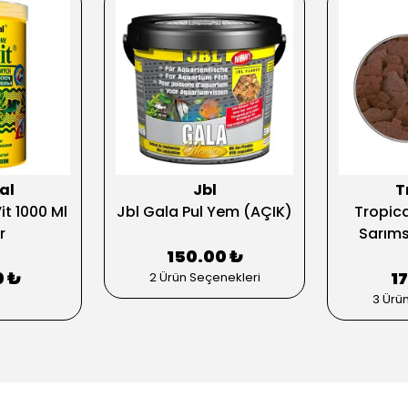
al
Jbl
T
it 1000 Ml
Jbl Gala Pul Yem (AÇIK)
Tropica
r
Sarıms
150.00 ₺
0 ₺
1
2 Ürün Seçenekleri
3 Ürü