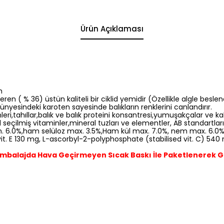
Ürün Açıklaması
m
eren ( % 36) üstün kaliteli bir ciklid yemidir (Özellikle algle besl
.Bünyesindeki karoten sayesinde balıkların renklerini canlandırır.
leri,tahıllar,balık ve balık proteini konsantresi,yumuşakçalar ve k
 seçilmiş vitaminler,mineral tuzları ve elementler, AB standartların
 6.0%,ham selüloz max. 3.5%,Ham kül max. 7.0%, nem max. 6.0%
U, vit. E 130 mg, L-ascorbyl-2-polyphosphate (stabilised vit. C) 54
Ambalajda Hava Geçirmeyen Sıcak Baskı İle Paketlenerek 