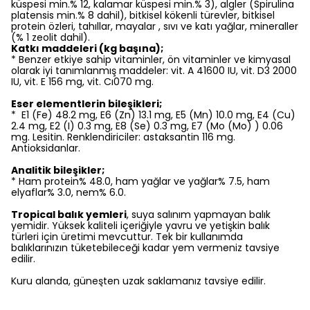
küspesi min.% 12, kalamar küspesi min.% 3), algler (Spirulina
platensis min.% 8 dahil), bitkisel kökenli türevler, bitkisel
protein özleri, tahıllar, mayalar , sıvı ve katı yağlar, mineraller
(% 1 zeolit dahil).
Katkı maddeleri (kg başına);
* Benzer etkiye sahip vitaminler, ön vitaminler ve kimyasal
olarak iyi tanımlanmış maddeler: vit. A 41600 IU, vit. D3 2000
IU, vit. E 156 mg, vit. Cı070 mg.
Eser elementlerin bileşikleri;
* E1 (Fe) 48.2 mg, E6 (Zn) 13.1 mg, E5 (Mn) 10.0 mg, E4 (Cu)
2.4 mg, E2 (I) 0.3 mg, E8 (Se) 0.3 mg, E7 (Mo (Mo) ) 0.06
mg. Lesitin. Renklendiriciler: astaksantin 116 mg.
Antioksidanlar.
Analitik bileşikler;
* Ham protein% 48.0, ham yağlar ve yağlar% 7.5, ham
elyaflar% 3.0, nem% 6.0.
Tropical balık yemleri
, suya salınım yapmayan balık
yemidir. Yüksek kaliteli içeriğiyle yavru ve yetişkin balık
türleri için üretimi mevcuttur. Tek bir kullanımda
balıklarınızın tüketebileceği kadar yem vermeniz tavsiye
edilir.
Kuru alanda, güneşten uzak saklamanız tavsiye edilir.