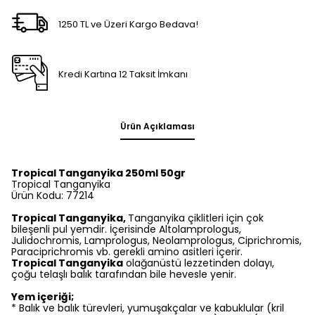
1250 TL ve Üzeri Kargo Bedava!
Kredi Kartına 12 Taksit İmkanı
Ürün Açıklaması
Tropical Tanganyika 250ml 50gr
Tropical Tanganyika
Ürün Kodu: 77214
Tropical Tanganyika,
Tanganyika çiklitleri için çok
bileşenli pul yemdir. İçerisinde Altolamprologus,
Julidochromis, Lamprologus, Neolamprologus, Ciprichromis,
Paraciprichromis vb. gerekli amino asitleri içerir.
Tropical Tanganyika
olağanüstü lezzetinden dolayı,
çoğu telaşlı balık tarafından bile hevesle yenir.
Yem içeriği;
* Balık ve balık türevleri, yumuşakçalar ve kabuklular (kril