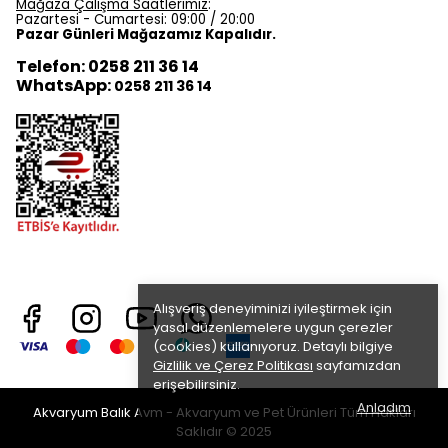
Mağaza Çalışma Saatlerimiz
:
Pazartesi - Cumartesi: 09:00 / 20:00
Pazar Günleri Mağazamız Kapalıdır.
Telefon: 0258 211 36 14
WhatsApp:
0258 211 36 14
Alışveriş deneyiminizi iyileştirmek için
yasal düzenlemelere uygun çerezler
(cookies) kullanıyoruz. Detaylı bilgiye
Gizlilik ve Çerez Politikası
sayfamızdan
erişebilirsiniz.
Anladım
Akvaryum Balık Avm - Akvaryum ve Pet Ürünleri Tüm Hakları
Saklıdır © 2025