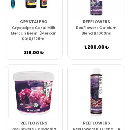
CRYSTALPRO
REEFLOWERS
Crystalpro Coral Milk
ReeFlowers Calcium
Mercan Besini (Mercan
Blend B 1000ml
Sütü) 125ml
1,200.00 ₺
315.00 ₺
REEFLOWERS
REEFLOWERS
ReeFlowers Caledonia
ReeFlowers kH Blend - A