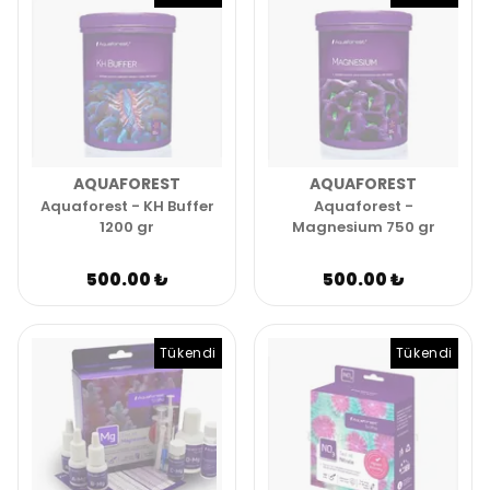
AQUAFOREST
AQUAFOREST
Aquaforest - KH Buffer
Aquaforest -
1200 gr
Magnesium 750 gr
500.00 ₺
500.00 ₺
Tükendi
Tükendi