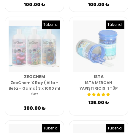
100.00 ₺
100.00 ₺
Tükendi
Tükendi
ZEOCHEM
ISTA
ZeoChem X Ray ( Alfa -
ISTA MERCAN
Beta - Gama) 3 x 1000 ml
YAPIŞTIRICISI 1 TÜP
Set
125.00 ₺
300.00 ₺
Tükendi
Tükendi