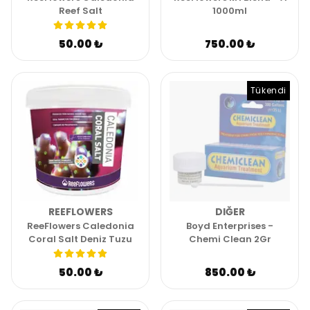
Reef Salt
1000ml
50.00 ₺
750.00 ₺
Tükendi
REEFLOWERS
DIĞER
ReeFlowers Caledonia
Boyd Enterprises -
Coral Salt Deniz Tuzu
Chemi Clean 2Gr
50.00 ₺
850.00 ₺