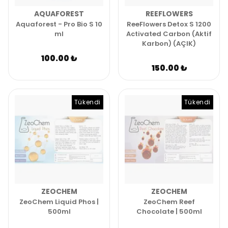
AQUAFOREST
REEFLOWERS
Aquaforest - Pro Bio S 10
ReeFlowers Detox S 1200
ml
Activated Carbon (Aktif
Karbon) (AÇIK)
100.00 ₺
150.00 ₺
Tükendi
Tükendi
ZEOCHEM
ZEOCHEM
ZeoChem Liquid Phos |
ZeoChem Reef
500ml
Chocolate | 500ml