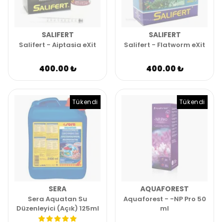
SALIFERT
SALIFERT
Salifert - Aiptasia eXit
Salifert - Flatworm eXit
400.00 ₺
400.00 ₺
Tükendi
Tükendi
SERA
AQUAFOREST
Sera Aquatan Su
Aquaforest - -NP Pro 50
Düzenleyici (Açık) 125ml
ml