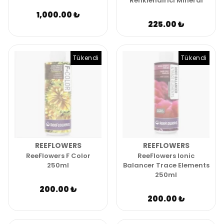
Renklendirici Mineral
1,000.00 ₺
225.00 ₺
Tükendi
Tükendi
REEFLOWERS
REEFLOWERS
ReeFlowers F Color
ReeFlowers Ionic
250ml
Balancer Trace Elements
250ml
200.00 ₺
200.00 ₺