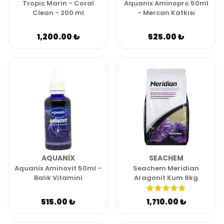
Tropic Marin - Coral
Aquanix Aminopro 50ml
Clean - 200 ml
- Mercan Katkısı
1,200.00 ₺
525.00 ₺
AQUANIX
SEACHEM
Aquanix Aminovit 50ml -
Seachem Meridian
Balık Vitamini
Aragonit Kum 9kg
515.00 ₺
1,710.00 ₺