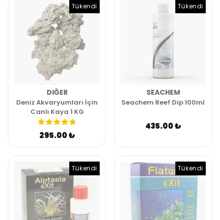
Tükendi
Tükendi
DIĞER
SEACHEM
Deniz Akvaryumları İçin
Seachem Reef Dip 100ml
Canlı Kaya 1 KG
435.00 ₺
295.00 ₺
Tükendi
Tükendi