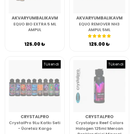
AKVARYUMBALIKAVM
AKVARYUMBALIKAVM
EQUO BIO EXTRA 5 ML
EQUO REMOVER NH3
AMPUL
AMPUL 5ML
125.00 ₺
125.00 ₺
Tükendi
Tükendi
CRYSTALPRO
CRYSTALPRO
CrystalPro 9Lu Katkı Seti
Crystalpro Reef Colors
- Ücretsiz Kargo
Halogen 125ml Mercan