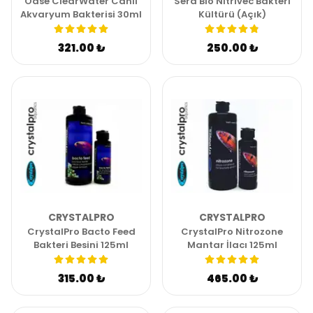
Oase ClearWater Canlı
Sera Bio Nitrivec Bakteri
Akvaryum Bakterisi 30ml
Kültürü (Açık)
321.00 ₺
250.00 ₺
CRYSTALPRO
CRYSTALPRO
CrystalPro Bacto Feed
CrystalPro Nitrozone
Bakteri Besini 125ml
Mantar İlacı 125ml
315.00 ₺
465.00 ₺