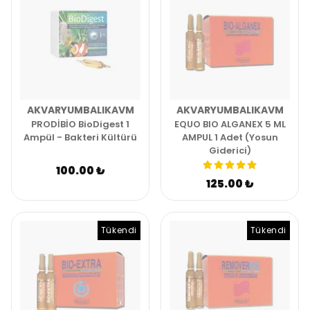
AKVARYUMBALIKAVM
AKVARYUMBALIKAVM
PRODİBİO BioDigest 1
EQUO BIO ALGANEX 5 ML
Ampül - Bakteri Kültürü
AMPUL 1 Adet (Yosun
Giderici)
100.00 ₺
125.00 ₺
Tükendi
Tükendi