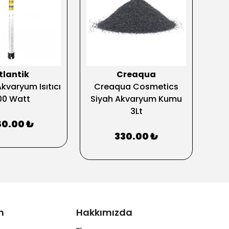
tlantik
Creaqua
Akvaryum Isıtıcı
Creaqua Cosmetics
Ehe
00 Watt
Siyah Akvaryum Kumu
20
3Lt
0.00 ₺
330.00 ₺
m
Hakkımızda