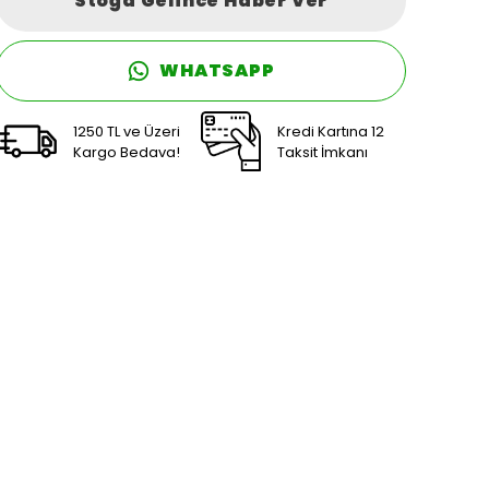
Stoğa Gelince Haber Ver
WHATSAPP
1250 TL ve Üzeri
Kredi Kartına 12
Kargo Bedava!
Taksit İmkanı