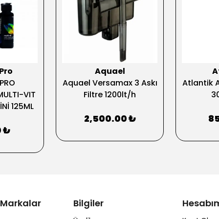
Pro
Aquael
A
LPRO
Aquael Versamax 3 Askı
Atlantik 
ULTI-VIT
Filtre 1200lt/h
3
İNİ 125ML
2,500.00 ₺
85
 ₺
 Markalar
Bilgiler
Hesabı