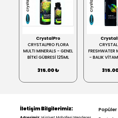
CrystalPro
Crystal
ga
CRYSTALPRO FLORA
CRYSTA
MULTI MINERALS - GENEL
FRESHWATER M
BİTKİ GÜBRESİ 125ML
- BALIK VİTAM
315.00 ₺
315.00
İletişim Bilgilerimiz:
Popüler
Adresimiz
:
Hürriyet Mahallesi Menderes