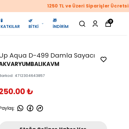
🧪
🌿
🎁
0
KATKILAR
BİTKİ
İNDİRİM
Up Aqua D-499 Damla Sayacı
AKVARYUMBALIKAVM
Barkod
:
4712304643857
250.00 ₺
Paylaş
: