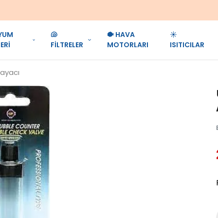
1250 TL ve Üzeri Siparişler Ücretsiz Kargo!!!
YUM
🐚
🐡 HAVA
☀️
ERİ
FİLTRELER
MOTORLARI
ISITICILAR
ayacı