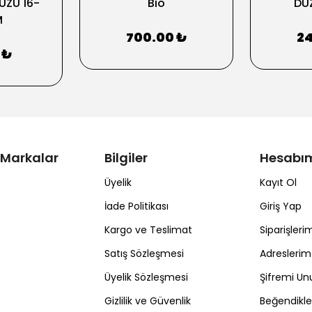
UZU 16-
Bio
DÜZ
M
700.00 ₺
24
 ₺
 Markalar
Bilgiler
Hesabı
Üyelik
Kayıt Ol
İade Politikası
Giriş Yap
Kargo ve Teslimat
Siparişleri
Satış Sözleşmesi
Adreslerim
Üyelik Sözleşmesi
Şifremi U
Gizlilik ve Güvenlik
Beğendikl