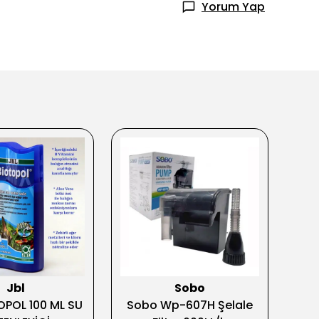
Yorum Yap
Jbl
Sobo
OPOL 100 ML SU
Sobo Wp-607H Şelale
Sea