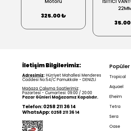
Motoru
ISITICI VANT
22M
325.00 ₺
35.00
İletişim Bilgilerimiz:
Popüler
Adresimiz
:
Hürriyet Mahallesi Menderes
Tropical
Caddesi No:54/C Pamukkale - DENİZLİ
Aquael
Mağaza Çalışma Saatlerimiz
:
Pazartesi - Cumartesi: 09:00 / 20:00
Eheim
Pazar Günleri Mağazamız Kapalıdır.
Telefon: 0258 211 36 14
Tetra
WhatsApp:
0258 211 36 14
Sera
Oase