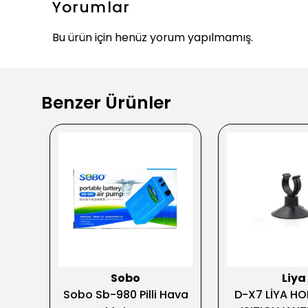
Yorumlar
Bu ürün için henüz yorum yapılmamış.
Benzer Ürünler
Sobo
Liya
resi
Sobo Sb-980 Pilli Hava
D-X7 LİYA H