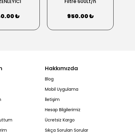
ENLEYİCİ
Filtre 600Lt/h
0.00 ₺
950.00 ₺
m
Hakkımızda
Blog
Mobil Uygulama
m
İletişim
Hesap Bilgilerimiz
nuttum
Ücretsiz Kargo
erim
Sıkça Sorulan Sorular