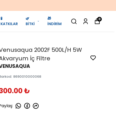
🧪
🌿
🎁
0
KATKILAR
BİTKİ
İNDİRİM
Venusaqua 2002F 500L/H 5W
Akvaryum İç Filtre
VENUSAQUA
Barkod
:
8690010000068
300.00 ₺
Paylaş
: