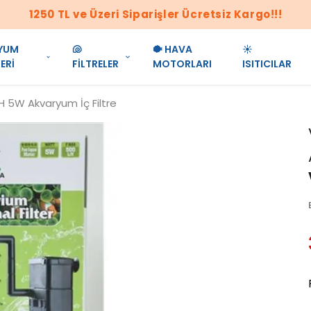
1250 TL ve Üzeri Siparişler Ücretsiz Kargo!!!
YUM
🐚
🐡 HAVA
☀️
ERİ
FİLTRELER
MOTORLARI
ISITICILAR
 5W Akvaryum İç Filtre