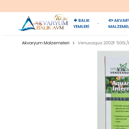
🐠 BALIK
🐟 AKVAR
YEMLERİ
MALZEMEL
Akvaryum Malzemeleri
Venusaqua 2002F 500L/H