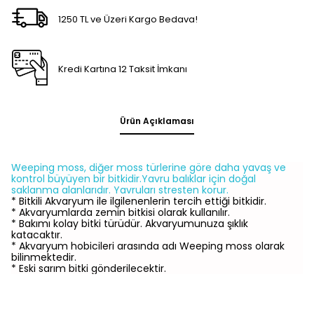
1250 TL ve Üzeri Kargo Bedava!
Kredi Kartına 12 Taksit İmkanı
Ürün Açıklaması
Weeping moss, diğer moss türlerine göre daha yavaş ve
kontrol büyüyen bir bitkidir.Yavru balıklar için doğal
saklanma alanlarıdır. Yavruları stresten korur.
*
Bitkili Akvaryum
ile ilgilenenlerin tercih ettiği bitkidir.
* Akvaryumlarda zemin bitkisi olarak kullanılır.
* Bakımı kolay bitki türüdür. Akvaryumunuza şıklık
katacaktır.
* Akvaryum hobicileri arasında adı
Weeping moss
olarak
bilinmektedir.
* Eski sarım bitki gönderilecektir.