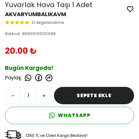
Yuvarlak Hava Taşı 1 Adet
AKVARYUMBALIKAVM
21 değerlendirme
Barkod
:
8690010000088
20.00 ₺
Bugün Kargoda!
Paylaş
:
SEPETE EKLE
WHATSAPP
1250 TL ve Üzeri Kargo Bedava!