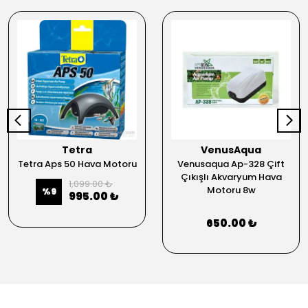
Tetra
VenusAqua
Tetra Aps 50 Hava Motoru
Venusaqua Ap-328 Çift
Çıkışlı Akvaryum Hava
1,099.00 ₺
Motoru 8w
%
9
995.00 ₺
650.00 ₺