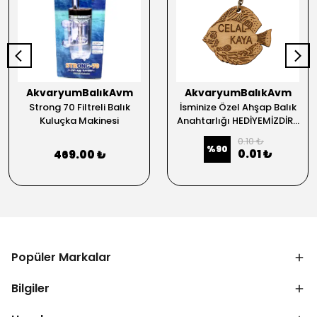
AkvaryumBalıkAvm
AkvaryumBalıkAvm
Strong 70 Filtreli Balık
İsminize Özel Ahşap Balık
Kuluçka Makinesi
Anahtarlığı HEDİYEMİZDİR...
0.10 ₺
%
90
0.01 ₺
469.00 ₺
Popüler Markalar
Bilgiler