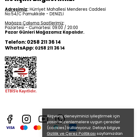
Adresimiz
:
Hürriyet Mahallesi Menderes Caddesi
No:54/C Pamukkale - DENİZLİ
Mağaza Çalışma Saatlerimiz
:
Pazartesi - Cumartesi: 09:00 / 20:00
Pazar Günleri Mağazamız Kapalıdır.
Telefon: 0258 211 36 14
WhatsApp:
0258 211 36 14
Alışveriş deneyiminizi iyileştirmek için
yasal düzenlemelere uygun çerezler
(cookies) kullanıyoruz. Detaylı bilgiye
Gizlilik ve Çerez Politikası
sayfamızdan