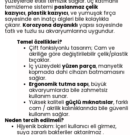
yüzeylerde etkili temizlik sağlar. Üç katmanlı
temizleme sistemi
paslanmaz çelik
kazıyıcı
,
plastik kazıyıcı
, ve yumuşak fırça
sayesinde en inatçı algleri bile kolaylıkla
çıkarır.
Korozyona dayanıklı
yapısı sayesinde
tatlı ve tuzlu su akvaryumlarına uygundur.
Temel özellikleri?
Çift fonksiyonlu tasarım; Cam ve
akriliğe göre değiştirilebilir çelik/plastik
bıçaklar.
İç yüzeydeki
yüzen parça
, manyetik
kopmada dahi cihazın batmamasını
sağlar.
Ergonomik tutma sapı
, büyük
akvaryumlarda bile zahmetsiz
kullanım sunar.
Yüksek kaliteli
güçlü mıknatıslar
, farklı
cam / akrilik kalınlıklarında bile güvenli
kullanım sağlar.
Neden tercih edilmeli?
Hijyenik bakım: İçeri kullanıcı eli girmez,
suya zararlı bakteriler aktarılmaz .