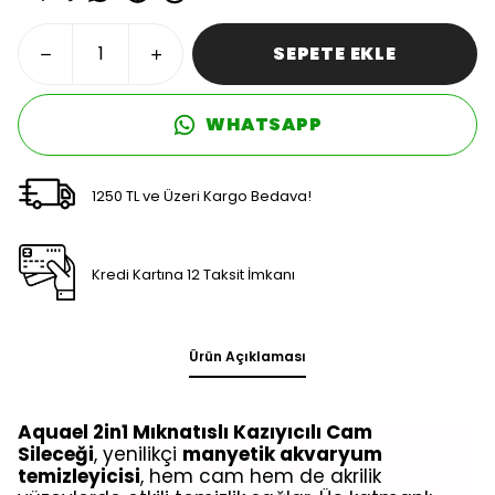
SEPETE EKLE
WHATSAPP
1250 TL ve Üzeri Kargo Bedava!
Kredi Kartına 12 Taksit İmkanı
Ürün Açıklaması
Aquael 2in1 Mıknatıslı Kazıyıcılı Cam
Sileceği
,
yenilikçi
manyetik akvaryum
temizleyicisi
, hem cam hem de akrilik