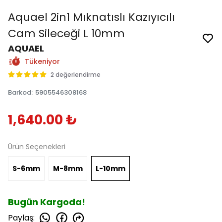
Aquael 2in1 Mıknatıslı Kazıyıcılı
Cam Sileceği L 10mm
AQUAEL
Tükeniyor
2 değerlendirme
Barkod
:
5905546308168
1,640.00 ₺
Ürün Seçenekleri
S-6mm
M-8mm
L-10mm
Bugün Kargoda!
Paylaş
: