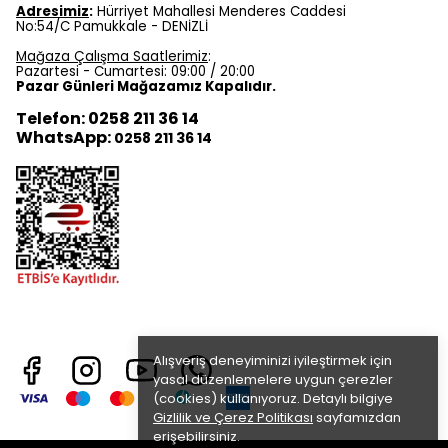
Adresimiz
:
Hürriyet Mahallesi Menderes Caddesi
No:54/C Pamukkale - DENİZLİ
Mağaza Çalışma Saatlerimiz
:
Pazartesi - Cumartesi: 09:00 / 20:00
Pazar Günleri Mağazamız Kapalıdır.
Telefon: 0258 211 36 14
WhatsApp:
0258 211 36 14
Alışveriş deneyiminizi iyileştirmek için
yasal düzenlemelere uygun çerezler
(cookies) kullanıyoruz. Detaylı bilgiye
Gizlilik ve Çerez Politikası
sayfamızdan
erişebilirsiniz.