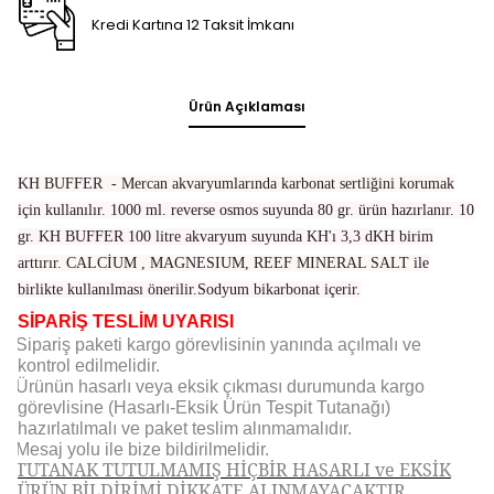
Kredi Kartına 12 Taksit İmkanı
Ürün Açıklaması
KH BUFFER - Mercan akvaryumlarında karbonat sertliğini korumak
için kullanılır. 1000 ml. reverse osmos suyunda 80 gr. ürün hazırlanır. 10
gr. KH BUFFER 100 litre akvaryum suyunda KH'ı 3,3 dKH birim
arttırır. CALCİUM , MAGNESIUM, REEF MINERAL SALT ile
birlikte kullanılması önerilir.
Sodyum bikarbonat içerir.
SİPARİŞ TESLİM UYARISI
Sipariş paketi kargo görevlisinin yanında açılmalı ve
kontrol edilmelidir.
Ürünün hasarlı veya eksik çıkması durumunda kargo
görevlisine (Hasarlı-Eksik Ürün Tespit Tutanağı)
hazırlatılmalı ve paket teslim alınmamalıdır.
Mesaj yolu ile bize bildirilmelidir.
TUTANAK TUTULMAMIŞ HİÇBİR HASARLI ve EKSİK
ÜRÜN BİLDİRİMİ DİKKATE ALINMAYACAKTIR.