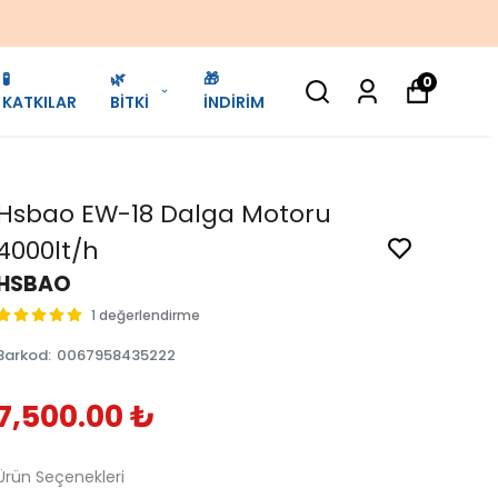
🧪
🌿
🎁
0
KATKILAR
BİTKİ
İNDİRİM
Hsbao EW-18 Dalga Motoru
4000lt/h
HSBAO
1 değerlendirme
Barkod
:
0067958435222
7,500.00 ₺
Ürün Seçenekleri