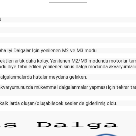
U
aha İyi Dalgalar İçin yenilenen M2 ve M3 modu...
ektleri artık daha kolay. Yenilenen M2/M3 modunda motorlar ta
du diye tabir edilen yenilenen sinüs dalga modunda akvaryumlarını
dalgalanmalarda hatalar meydana gelirken;
; akvaryumunuzda mükemmel dalgalanmalar yapması için tekrar tas
kalk larda oluşan/oluşabilecek sesler de giderilmiş oldu.