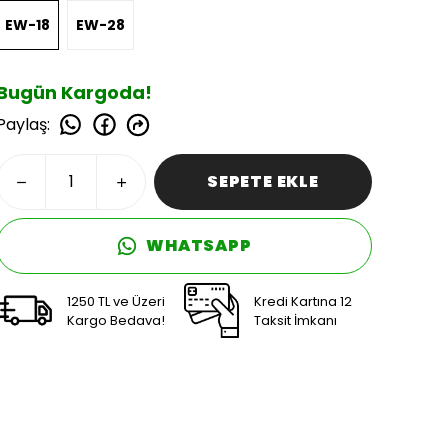
EW-18
EW-28
Bugün Kargoda!
Paylaş
:
SEPETE EKLE
WHATSAPP
1250 TL ve Üzeri
Kredi Kartına 12
Kargo Bedava!
Taksit İmkanı