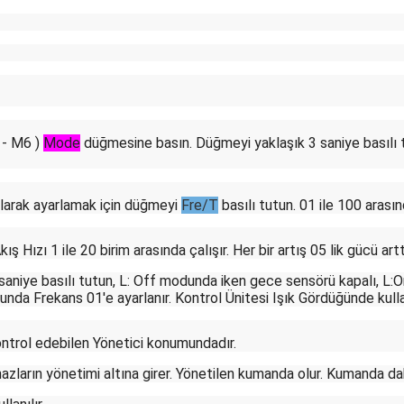
 - M6 )
Mode
düğmesine basın.
Düğmeyi yaklaşık 3 saniye basılı 
olarak ayarlamak için düğmeyi
Fre/T
basılı tutun. 01 ile 100 arasınd
ş Hızı 1 ile 20 birim arasında çalışır. Her bir artış 05 lik gücü arttı
saniye basılı tutun, L: Off modunda iken gece sensörü kapalı, 
Frekans 01'e ayarlanır. Kontrol Ünitesi Işık Gördüğünde kullanı
ontrol edebilen Yönetici konumundadır.
arın yönetimi altına girer. Yönetilen kumanda olur. Kumanda daki di