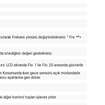
tutarak Frekans yönünü değiştirebilirsiniz.
'' Fre: **>
a istediğiniz değeri girebilirsiniz.
rır. LCD ekranda Flo: 1 ile Flo: 20 arasında gösterilir.
L:On Konumunda iken gece sensörü açık modundadır.
cı ayarlarına geri döner.
ğer kontrol tuşları işlevini yitirir.