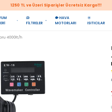
1250 TL ve Üzeri Siparişler Ücretsiz Kargo!!!
YUM
🐚
🐡 HAVA
☀️
ERİ
FİLTRELER
MOTORLARI
ISITICILAR
ru 4000lt/h