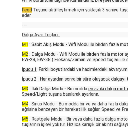
Wi: N Görüntülendiğinde Kumandanız bireysel olarak kul
Feed
Tuşunu aktifleştirmek için yaklaşık 3 saniye tuş
eder.
---
Dalga Ayar Tuşları...
M1
: Sabit Akış Modu - Wifi Modu ile birden fazla motor
M2
: Dalga Modu - Wifi Modu ile birden fazla motor ay
EW-28, EW-38 ) Frekans/Zaman ve Speed tuşları ile si
İpucu 1
: Farklı boyutlardaki ve hacimlerdeki akvaryum
İpucu 2
: Her ayardan sonra bir süre oluşacak dalgayı ta
M3
: İkili Dalga Modu - Bu modda
en az iki dalga moto
Speed/Light tuşuna basılarak ayarlanır.
M4
: Sinüs Modu - Bu modda bir ve ya daha fazla dalga 
eğrisine benzeyen bir hareketlilik sağlar. Speed ve Fr
M5
: Rastgele Modu - Bir veya daha fazla dalga motoru 
tuşlarının işlevi yoktur. Hızlıca karışık bir akıntı sağlaya