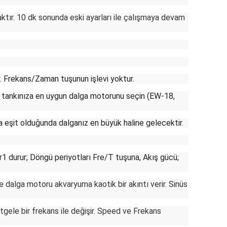
ktır. 10 dk sonunda eski ayarları ile çalışmaya devam
ır. Frekans/Zaman tuşunun işlevi yoktur.
kle tankınıza en uygun dalga motorunu seçin (EW-18,
a eşit olduğunda dalganız en büyük haline gelecektir.
or1 durur; Döngü periyotları Fre/T tuşuna, Akış gücü;
e dalga motoru akvaryuma kaotik bir akıntı verir. Sinüs
tgele bir frekans ile değişir. Speed ve Frekans