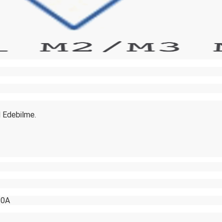
l Edebilme.
.0A