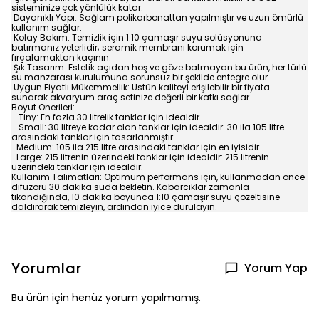
sisteminize çok yönlülük katar.
Dayanıklı Yapı: Sağlam polikarbonattan yapılmıştır ve uzun ömürlü
kullanım sağlar.
Kolay Bakım: Temizlik için 1:10 çamaşır suyu solüsyonuna
batırmanız yeterlidir; seramik membranı korumak için
fırçalamaktan kaçının.
Şık Tasarım: Estetik açıdan hoş ve göze batmayan bu ürün, her türlü
su manzarası kurulumuna sorunsuz bir şekilde entegre olur.
Uygun Fiyatlı Mükemmellik: Üstün kaliteyi erişilebilir bir fiyata
sunarak akvaryum araç setinize değerli bir katkı sağlar.
Boyut Önerileri:
-Tiny: En fazla 30 litrelik tanklar için idealdir.
-Small: 30 litreye kadar olan tanklar için idealdir: 30 ila 105 litre
arasındaki tanklar için tasarlanmıştır.
-Medium: 105 ila 215 litre arasındaki tanklar için en iyisidir.
-Large: 215 litrenin üzerindeki tanklar için idealdir: 215 litrenin
üzerindeki tanklar için idealdir.
Kullanım Talimatları: Optimum performans için, kullanmadan önce
difüzörü 30 dakika suda bekletin. Kabarcıklar zamanla
tıkandığında, 10 dakika boyunca 1:10 çamaşır suyu çözeltisine
daldırarak temizleyin, ardından iyice durulayın.
Yorumlar
Yorum Yap
Bu ürün için henüz yorum yapılmamış.