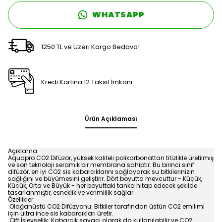
WHATSAPP
1250 TL ve Üzeri Kargo Bedava!
Kredi Kartına 12 Taksit İmkanı
Ürün Açıklaması
Açıklama
Aquapro CO2 Difüzör, yüksek kaliteli polikarbonattan titizlikle üretilmiş
ve son teknoloji seramik bir membrana sahiptir. Bu birinci sınıf
difüzör, en iyi CO2 sis kabarcıklarını sağlayarak su bitkilerinizin
sağlığını ve büyümesini geliştirir. Dört boyutta mevcuttur - Küçük,
Küçük, Orta ve Büyük - her boyuttaki tanka hitap edecek şekilde
tasarlanmıştır, esneklik ve verimlilik sağlar.
Özellikler:
Olağanüstü CO2 Difüzyonu: Bitkiler tarafından üstün CO2 emilimi
için ultra ince sis kabarcıkları üretir.
Çift İşlevsellik: Kabarcık sayacı olarak da kullanılabilir ve CO2