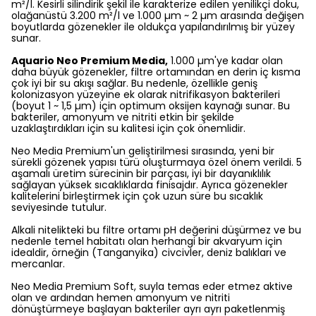
m²/l. Kesirli silindirik şekil ile karakterize edilen yenilikçi doku,
olağanüstü 3.200 m²/l ve 1.000 µm ~ 2 µm arasında değişen
boyutlarda gözenekler ile oldukça yapılandırılmış bir yüzey
sunar.
Aquario Neo Premium Media,
1.000 µm'ye kadar olan
daha büyük gözenekler, filtre ortamından en derin iç kısma
çok iyi bir su akışı sağlar. Bu nedenle, özellikle geniş
kolonizasyon yüzeyine ek olarak nitrifikasyon bakterileri
(boyut 1 ~ 1,5 µm) için optimum oksijen kaynağı sunar. Bu
bakteriler, amonyum ve nitriti etkin bir şekilde
uzaklaştırdıkları için su kalitesi için çok önemlidir.
Neo Media Premium'un geliştirilmesi sırasında, yeni bir
sürekli gözenek yapısı türü oluşturmaya özel önem verildi. 5
aşamalı üretim sürecinin bir parçası, iyi bir dayanıklılık
sağlayan yüksek sıcaklıklarda finisajdır. Ayrıca gözenekler
kalitelerini birleştirmek için çok uzun süre bu sıcaklık
seviyesinde tutulur.
Alkali nitelikteki bu filtre ortamı pH değerini düşürmez ve bu
nedenle temel habitatı olan herhangi bir akvaryum için
idealdir, örneğin (Tanganyika) civcivler, deniz balıkları ve
mercanlar.
Neo Media Premium Soft, suyla temas eder etmez aktive
olan ve ardından hemen amonyum ve nitriti
dönüştürmeye başlayan bakteriler ayrı ayrı paketlenmiş