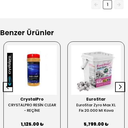
1
Benzer Ürünler
CrystalPro
EuroStar
CRYSTALPRO RESİN CLEAR
EuroStar Zyro Max XL
- REÇİNE
Fix 20.000 Ml Kova
1,125.00 ₺
5,799.00 ₺