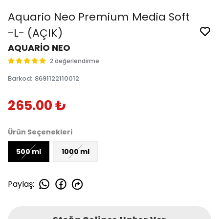
Aquario Neo Premium Media Soft
-L- (AÇIK)
AQUARİO NEO
2 değerlendirme
Barkod
:
8691122110012
265.00 ₺
Ürün Seçenekleri
500 ml
1000 ml
Paylaş
: