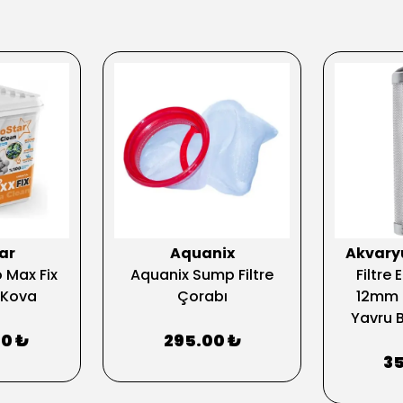
ar
Aquanix
Akvar
 Max Fix
Aquanix Sump Filtre
Filtre
 Kova
Çorabı
12mm -
Yavru B
00 ₺
295.00 ₺
35