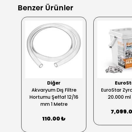
Benzer Ürünler
Diğer
EuroSt
ak
Akvaryum Dış Filtre
EuroStar Zyro
 Ml
Hortumu Şeffaf 12/16
20.000 ml
mm 1 Metre
7,099.
110.00 ₺