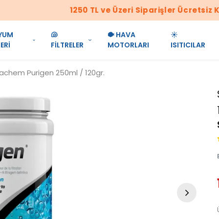
1250 TL ve Üzeri Siparişler Ücretsiz Kargo!!!
YUM
🐚
🐡 HAVA
☀️
ERİ
FİLTRELER
MOTORLARI
ISITICILAR
achem Purigen 250ml / 120gr.