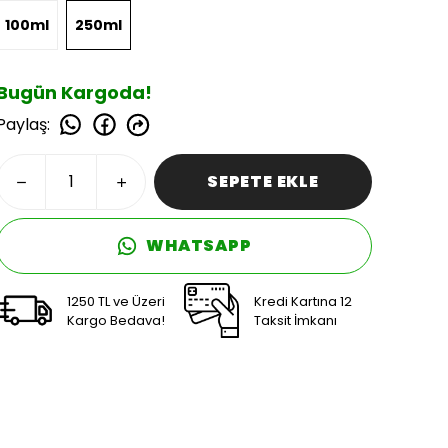
100ml
250ml
Bugün Kargoda!
Paylaş
:
SEPETE EKLE
WHATSAPP
1250 TL ve Üzeri
Kredi Kartına 12
Kargo Bedava!
Taksit İmkanı