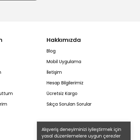
m
Hakkımızda
Blog
Mobil Uygulama
m
İletişim
Hesap Bilgilerimiz
nuttum
Ücretsiz Kargo
erim
Sıkça Sorulan Sorular
Alışveriş deneyiminizi iyileştirmek için
yasal düzenlemelere uygun çerezler