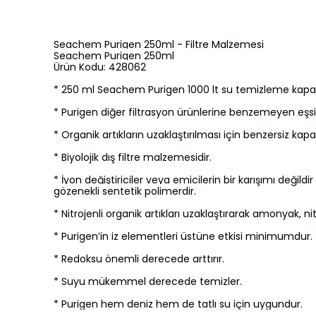
Seachem Purigen 250ml - Filtre Malzemesi
Seachem Purigen 250ml
Ürün Kodu:
428062
* 250 ml
Seachem Purigen
1000 lt su temizleme kapas
* Purigen diğer filtrasyon ürünlerine benzemeyen eşsi
* Organik artıkların uzaklaştırılması için benzersiz kapa
* Biyolojik dış filtre malzemesidir.
* İyon değiştiriciler veya emicilerin bir karışımı deği
gözenekli sentetik polimerdir.
* Nitrojenli organik artıkları uzaklaştırarak amonyak, nit
*
Purigen
’in iz elementleri üstüne etkisi minimumdur.
* Redoksu önemli derecede arttırır.
* Suyu mükemmel derecede temizler.
*
Purigen
hem deniz hem de tatlı su için uygundur.