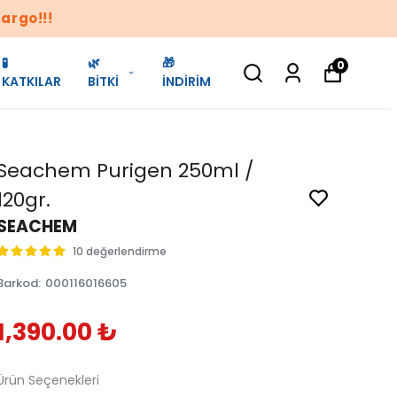
🧪
🌿
🎁
0
KATKILAR
BİTKİ
İNDİRİM
Seachem Purigen 250ml /
120gr.
SEACHEM
10 değerlendirme
Barkod
:
000116016605
1,390.00 ₺
Ürün Seçenekleri