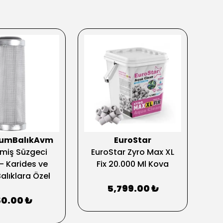
yumBalıkAvm
EuroStar
 Emiş Süzgeci
EuroStar Zyro Max XL
Aq
 Karides ve
Fix 20.000 Ml Kova
alıklara Özel
5,799.00 ₺
0.00 ₺