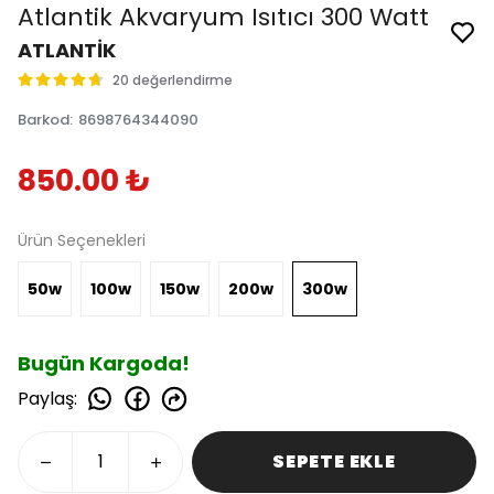
Atlantik Akvaryum Isıtıcı 300 Watt
ATLANTİK
20 değerlendirme
Barkod
:
8698764344090
850.00 ₺
Ürün Seçenekleri
50w
100w
150w
200w
300w
Bugün Kargoda!
Paylaş
:
SEPETE EKLE