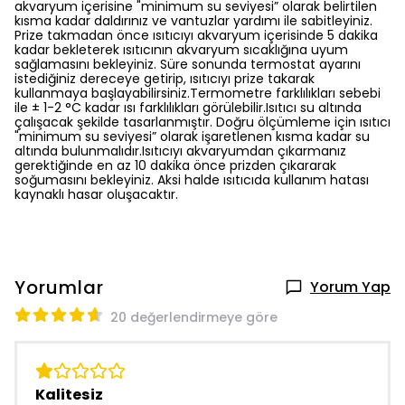
akvaryum içerisine "minimum su seviyesi” olarak belirtilen
kısma kadar daldırınız ve vantuzlar yardımı ile sabitleyiniz.
Prize takmadan önce ısıtıcıyı akvaryum içerisinde 5 dakika
kadar bekleterek ısıtıcının akvaryum sıcaklığına uyum
sağlamasını bekleyiniz. Süre sonunda termostat ayarını
istediğiniz dereceye getirip, ısıtıcıyı prize takarak
kullanmaya başlayabilirsiniz.Termometre farklılıkları sebebi
ile ± 1-2 °C kadar ısı farklılıkları görülebilir.Isıtıcı su altında
çalışacak şekilde tasarlanmıştır. Doğru ölçümleme için ısıtıcı
"minimum su seviyesi” olarak işaretlenen kısma kadar su
altında bulunmalıdır.Isıtıcıyı akvaryumdan çıkarmanız
gerektiğinde en az 10 dakika önce prizden çıkararak
soğumasını bekleyiniz. Aksi halde ısıtıcıda kullanım hatası
kaynaklı hasar oluşacaktır.
Yorumlar
Yorum Yap
20 değerlendirmeye göre
Kalitesiz