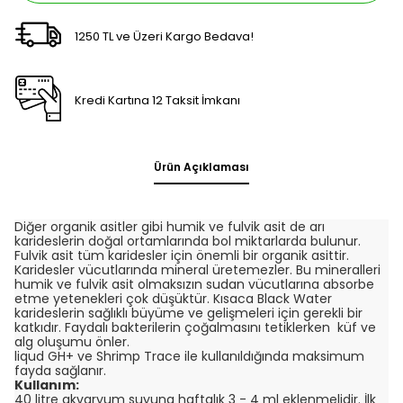
1250 TL ve Üzeri Kargo Bedava!
Kredi Kartına 12 Taksit İmkanı
Ürün Açıklaması
Diğer organik asitler gibi humik ve fulvik asit de arı
karideslerin doğal ortamlarında bol miktarlarda bulunur.
Fulvik asit tüm karidesler için önemli bir organik asittir.
Karidesler vücutlarında mineral üretemezler. Bu mineralleri
humik ve fulvik asit olmaksızın sudan vücutlarına absorbe
etme yetenekleri çok düşüktür. Kısaca Black Water
karideslerin sağlıklı büyüme ve gelişmeleri için gerekli bir
katkıdır. Faydalı bakterilerin çoğalmasını tetiklerken küf ve
alg oluşumu önler.
liqud GH+ ve Shrimp Trace ile kullanıldığında maksimum
fayda sağlanır.
Kullanım:
40 litre akvaryum suyuna haftalık 3 - 4 ml eklenmelidir. İlk