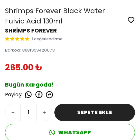
Shrimps Forever Black Water
Fulvic Acid 130ml
SHRİMPS FOREVER
1 değerlendirme
Barkod
:
8681999420073
265.00 ₺
Bugün Kargoda!
Paylaş
:
SEPETE EKLE
WHATSAPP