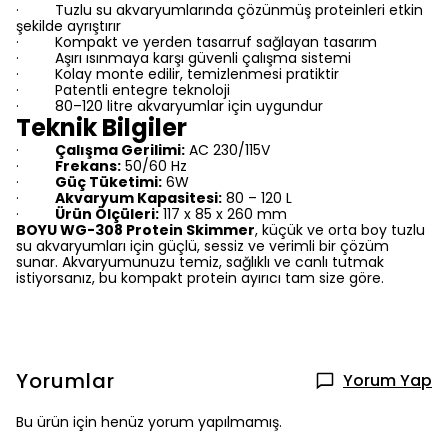
Tuzlu su akvaryumlarında çözünmüş proteinleri etkin
·
şekilde ayrıştırır
Kompakt ve yerden tasarruf sağlayan tasarım
·
Aşırı ısınmaya karşı güvenli çalışma sistemi
·
Kolay monte edilir, temizlenmesi pratiktir
·
Patentli entegre teknoloji
·
80–120 litre akvaryumlar için uygundur
·
Teknik Bilgiler
Çalışma Gerilimi:
AC 230/115V
·
Frekans:
50/60 Hz
·
Güç Tüketimi:
6W
·
Akvaryum Kapasitesi:
80 – 120 L
·
Ürün Ölçüleri:
117 x 85 x 260 mm
·
BOYU WG-308 Protein Skimmer
, küçük ve orta boy tuzlu
su akvaryumları için güçlü, sessiz ve verimli bir çözüm
sunar. Akvaryumunuzu temiz, sağlıklı ve canlı tutmak
istiyorsanız, bu kompakt protein ayırıcı tam size göre.
Yorumlar
Yorum Yap
Bu ürün için henüz yorum yapılmamış.