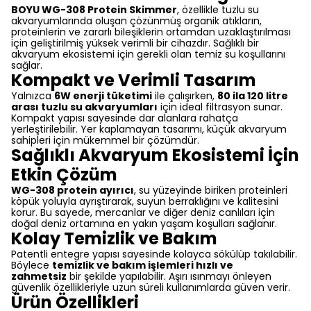
BOYU WG-308 Protein Skimmer
, özellikle tuzlu su
akvaryumlarında oluşan çözünmüş organik atıkların,
proteinlerin ve zararlı bileşiklerin ortamdan uzaklaştırılması
için geliştirilmiş yüksek verimli bir cihazdır. Sağlıklı bir
akvaryum ekosistemi için gerekli olan temiz su koşullarını
sağlar.
Kompakt ve Verimli Tasarım
Yalnızca
6W enerji tüketimi
ile çalışırken,
80 ila 120 litre
arası tuzlu su akvaryumları
için ideal filtrasyon sunar.
Kompakt yapısı sayesinde dar alanlara rahatça
yerleştirilebilir. Yer kaplamayan tasarımı, küçük akvaryum
sahipleri için mükemmel bir çözümdür.
Sağlıklı Akvaryum Ekosistemi İçin
Etkin Çözüm
WG-308 protein ayırıcı
, su yüzeyinde biriken proteinleri
köpük yoluyla ayrıştırarak, suyun berraklığını ve kalitesini
korur. Bu sayede, mercanlar ve diğer deniz canlıları için
doğal deniz ortamına en yakın yaşam koşulları sağlanır.
Kolay Temizlik ve Bakım
Patentli entegre yapısı sayesinde kolayca sökülüp takılabilir.
Böylece
temizlik ve bakım işlemleri hızlı ve
zahmetsiz
bir şekilde yapılabilir. Aşırı ısınmayı önleyen
güvenlik özellikleriyle uzun süreli kullanımlarda güven verir.
Ürün Özellikleri