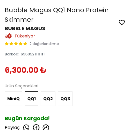
Bubble Magus QQ1 Nano Protein
Skimmer
BUBBLE MAGUS
Tükeniyor
2 değerlendirme
Barkod
:
6969521111111
6,300.00 ₺
Ürün Seçenekleri
MiniQ
QQ1
QQ2
QQ3
Bugün Kargoda!
Paylaş
: