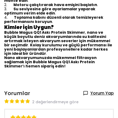
monte edin
.
2.
Motoru çalıştırarak hava emişini başlatın
.
3.
Su seviyesine göre ayarlamalar yaparak
optimum verim elde edin
.
4.
Toplama kabını düzenli olarak temizleyerek
performansını koruyun
.
Kimler İçin Uygun?
Bubble Magus QQ1 Askı Protein Skimmer
,
nano ve
küçük boyutlu deniz akvaryumlarında su kalitesini
artırmak isteyen akvaryum severler için mükemmel
bir seçimdir
.
Kolay kurulumu ve güçlü performansı ile
yeni başlayanlardan profesyonellere kadar herkes
için ideal bir üründür
.
Nano akvaryumunuzda mükemmel filtrasyon
sağlamak için Bubble Magus QQ1 Askı Protein
Skimmer’ı hemen sipariş edin!
Yorumlar
Yorum Yap
2 değerlendirmeye göre