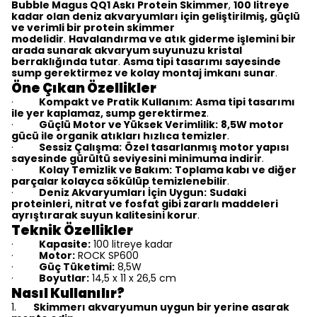
Bubble Magus QQ1 Askı Protein Skimmer
,
100 litreye
kadar olan deniz akvaryumları için geliştirilmiş, güçlü
ve verimli bir protein skimmer
modelidir
.
Havalandırma ve atık giderme işlemini bir
arada sunarak akvaryum suyunuzu kristal
berraklığında tutar
.
Asma tipi tasarımı sayesinde
sump gerektirmez ve kolay montaj imkanı sunar
.
Öne Çıkan Özellikler
Kompakt ve Pratik Kullanım:
Asma tipi tasarımı
·
ile yer kaplamaz, sump gerektirmez
.
Güçlü Motor ve Yüksek Verimlilik:
8,5W motor
·
gücü ile organik atıkları hızlıca temizler
.
Sessiz Çalışma:
Özel tasarlanmış motor yapısı
·
sayesinde gürültü seviyesini minimuma indirir
.
Kolay Temizlik ve Bakım:
Toplama kabı ve diğer
·
parçalar kolayca sökülüp temizlenebilir
.
Deniz Akvaryumları İçin Uygun:
Sudaki
·
proteinleri, nitrat ve fosfat gibi zararlı maddeleri
ayrıştırarak suyun kalitesini korur
.
Teknik Özellikler
Kapasite:
100 litreye kadar
·
Motor:
ROCK SP600
·
Güç Tüketimi:
8,5W
·
Boyutlar:
14,5 x 11 x 26,5 cm
·
Nasıl Kullanılır?
1.
Skimmerı akvaryumun uygun bir yerine asarak