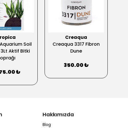
ropica
Creaqua
 Aquarium Soil
Creaqua 3317 Fibron
Cr
Lt Aktif Bitki
Dune
Do
oprağı
350.00 ₺
375.00 ₺
m
Hakkımızda
Blog