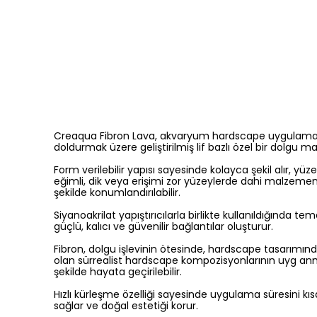
Creaqua Fibron Lava, akvaryum hardscape uygulamalar
doldurmak üzere geliştirilmiş lif bazlı özel bir dolgu m
Form verilebilir yapısı sayesinde kolayca şekil alır, 
eğimli, dik veya erişimi zor yüzeylerde dahi malzemen
şekilde konumlandırılabilir.
Siyanoakrilat yapıştırıcılarla birlikte kullanıldığınd
güçlü, kalıcı ve güvenilir bağlantılar oluşturur.
Fibron, dolgu işlevinin ötesinde, hardscape tasarımı
olan sürrealist hardscape kompozisyonlarının uyg anması
şekilde hayata geçirilebilir.
Hızlı kürleşme özelliği sayesinde uygulama süresini kısa
sağlar ve doğal estetiği korur.