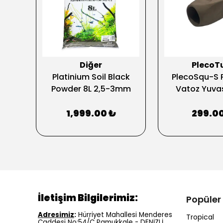
Diğer
PlecoT
lant
Platinium Soil Black
PlecoSqu-S 
wder
Powder 8L 2,5-3mm
Vatoz Yuva
1,999.00 ₺
299.0
İletişim Bilgilerimiz:
Popüler
Adresimiz
:
Hürriyet Mahallesi Menderes
Tropical
Caddesi No:54/C Pamukkale - DENİZLİ