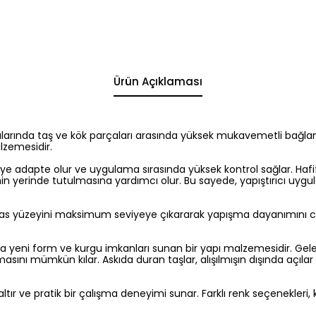
Ürün Açıklaması
ında taş ve kök parçaları arasında yüksek mukavemetli bağlantı
alzemesidir.
yüzeye adapte olur ve uygulama sırasında yüksek kontrol sağlar. Ha
in yerinde tutulmasına yardımcı olur. Bu sayede, yapıştırıcı uy
a temas yüzeyini maksimum seviyeye çıkararak yapışma dayanımını ci
nda yeni form ve kurgu imkanları sunan bir yapı malzemesidir. Ge
nı mümkün kılar. Askıda duran taşlar, alışılmışın dışında açılar v
ltır ve pratik bir çalışma deneyimi sunar. Farklı renk seçenekleri, k