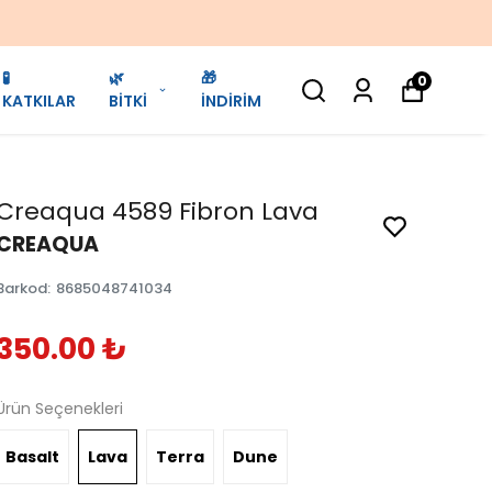
🧪
🌿
🎁
0
KATKILAR
BİTKİ
İNDİRİM
Creaqua 4589 Fibron Lava
CREAQUA
Barkod
:
8685048741034
350.00 ₺
Ürün Seçenekleri
Basalt
Lava
Terra
Dune