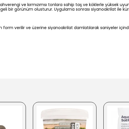
ahverengi ve kırmızımsı tonlara sahip taş ve köklerle yüksek uyum 
li bir görünüm olusturur. Uygulama sonrası siyanoakrilat ile kürl
n form verilir ve üzerine siyanoakrilat damlatılarak saniyeler içind