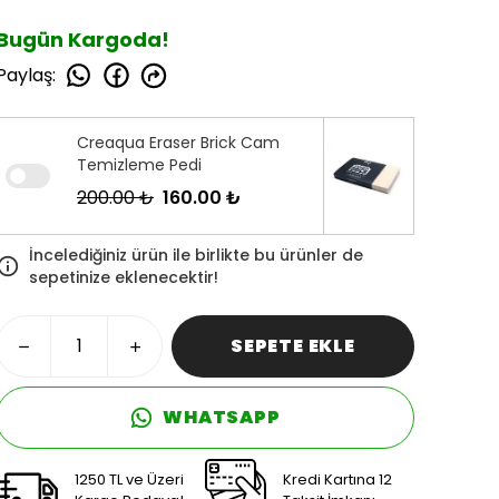
Bugün Kargoda!
Paylaş
:
Creaqua Eraser Brick Cam
Temizleme Pedi
200.00 ₺
160.00 ₺
İncelediğiniz ürün ile birlikte bu ürünler de
sepetinize eklenecektir!
SEPETE EKLE
WHATSAPP
1250 TL ve Üzeri
Kredi Kartına 12