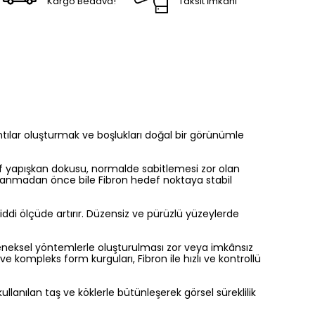
Kargo Bedava!
Taksit İmkanı
lar oluşturmak ve boşlukları doğal bir görünümle
fif yapışkan dokusu, normalde sabitlemesi zor olan
gulanmadan önce bile Fibron hedef noktaya stabil
ddi ölçüde artırır. Düzensiz ve pürüzlü yüzeylerde
leneksel yöntemlerle oluşturulması zor veya imkânsız
e kompleks form kurguları, Fibron ile hızlı ve kontrollü
ullanılan taş ve köklerle bütünleşerek görsel süreklilik