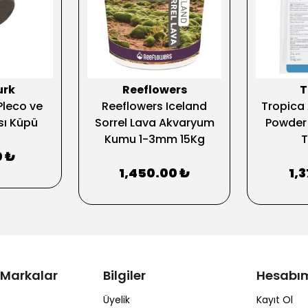
urk
Reeflowers
T
Pleco ve
Reeflowers Iceland
Tropica
sı Küpü
Sorrel Lava Akvaryum
Powder 3
Kumu 1-3mm 15Kg
T
0 ₺
1,450.00 ₺
1,
 Markalar
Bilgiler
Hesabı
Üyelik
Kayıt Ol