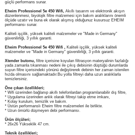
güçlü performans sunar.
Eheim Professionel 5e 450 Wifi,
Akıllı tasarım ve elektronik akışın
düzenlenmesi, biyolojik filtre malzemesi için bakım aralıklarını önemli
ölçüde uzatır ve buna ek olarak alışmış olduğunuz kusursuz EHEIM
performansı sunar.
Kaliteli işçilik, yüksek kaliteli malzemeler ve "Made in Germany"
güvenilirliği, 3 yıllık garanti.
Eheim Professionel 5e 450 Wifi
,
Kaliteli işçilik, yüksek kaliteli
malzemeler ve "Made in Germany" güvenilirliği, 3 yıllık garanti.
Xtender butonu,
filtre içerisine koyulan filtrasyon materyalinin fazlalığı
yada zamanla tıkanması nedeni ile çıkış debisinin düştüğü durumlarda
suyun filtre içerisindeki yönünü değiştirerek debinin her zaman istenilen
hızda olmasını sağlamaktadır.Bu yolla filtreyi daha uzun aralıklarla
temizlersiniz.
Öne çıkan özellikleri;
* Wifi üzerinden bağlanıp akıllı telefonlardan programlanabilir dış filtre,
* Uygulama üzerinden anlık olarak filtreyi takip etme imkanı,
* Kolay kurulum, temizlik ve bakım.
* Üstün performanslı Eheim filtre malzemeleri ile birlikte.
* Uzun ömürlü düşmeyen debi performansı.
Ürün ölçüleri;
* 26x26 Yükseklik 47 cm.
Teknik özellikleri;