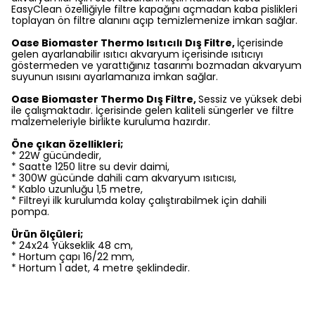
EasyClean özelliğiyle filtre kapağını açmadan kaba pislikleri
toplayan ön filtre alanını açıp temizlemenize imkan sağlar.
Oase Biomaster Thermo Isıtıcılı Dış Filtre,
İçerisinde
gelen ayarlanabilir ısıtıcı akvaryum içerisinde ısıtıcıyı
göstermeden ve yarattığınız tasarımı bozmadan akvaryum
suyunun ısısını ayarlamanıza imkan sağlar.
Oase Biomaster Thermo Dış Filtre,
Sessiz ve yüksek debi
ile çalışmaktadır. İçerisinde gelen kaliteli süngerler ve filtre
malzemeleriyle birlikte kuruluma hazırdır.
Öne çıkan özellikleri;
* 22W gücündedir,
* Saatte 1250 litre su devir daimi,
* 300W gücünde dahili cam akvaryum ısıtıcısı,
* Kablo uzunluğu 1,5 metre,
* Filtreyi ilk kurulumda kolay çalıştırabilmek için dahili
pompa.
Ürün ölçüleri;
* 24x24 Yükseklik 48 cm,
* Hortum çapı 16/22 mm,
* Hortum 1 adet, 4 metre şeklindedir.