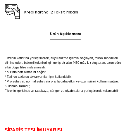
Kredi Kartına 12 Taksit İmkanı
Ürün Açıklaması
Filtrenin katlarına yerleştirilerek, suyu süzme işlemini sağlayan, toksik maddeleri
elimine eden, bakteri kolonileri için geniş bir alan (450 m2 / L ) oluşturan, uzun süre
etkili doğal filtre malzemesidir.
* pH'ının nötr olmasını sağlar.
* Tatlı ve tuzlu su akvaryumları için kullanılabilir.
* Pro substrat, normal substrata oranla daha etkin ve uzun süreli kullanım sağlar.
Kullanma Talimatı;
Filtrenin içerisinde alt tabakaya, sünger ve elyafın altına yerleştirerek kullanılabilir.
SİPARİŞ TESLİM UYARISI