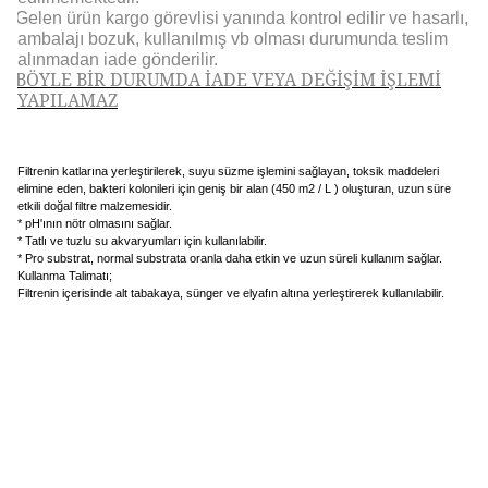
Gelen ürün kargo görevlisi yanında kontrol edilir ve hasarlı,
ambalajı bozuk, kullanılmış vb olması durumunda teslim
alınmadan iade gönderilir.
BÖYLE BİR DURUMDA İADE VEYA DEĞİŞİM İŞLEMİ
YAPILAMAZ
Filtrenin katlarına yerleştirilerek, suyu süzme işlemini sağlayan, toksik maddeleri
elimine eden, bakteri kolonileri için geniş bir alan (450 m2 / L ) oluşturan, uzun süre
etkili doğal filtre malzemesidir.
* pH'ının nötr olmasını sağlar.
* Tatlı ve tuzlu su akvaryumları için kullanılabilir.
* Pro substrat, normal substrata oranla daha etkin ve uzun süreli kullanım sağlar.
Kullanma Talimatı;
Filtrenin içerisinde alt tabakaya, sünger ve elyafın altına yerleştirerek kullanılabilir.