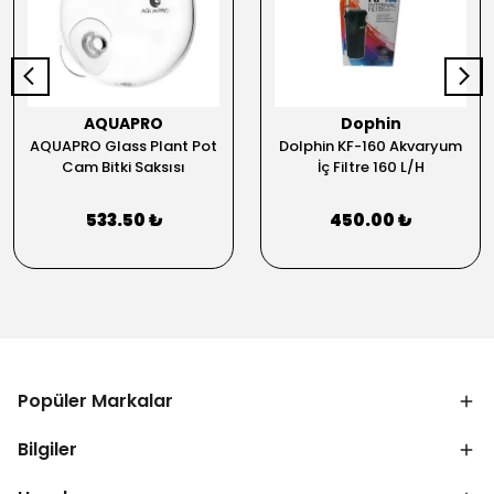
AQUAPRO
Dophin
AQUAPRO Glass Plant Pot
Dolphin KF-160 Akvaryum
Cam Bitki Saksısı
İç Filtre 160 L/H
533.50 ₺
450.00 ₺
Popüler Markalar
Bilgiler